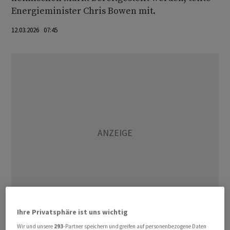
Energieminister Chris Bowen mit.
12.03.2026 07:45
Ihre Privatsphäre ist uns wichtig
Die Massnahme soll vor allem Regionen ausserhalb der
Wir und unsere
293
-Partner speichern und greifen auf personenbezogene Daten