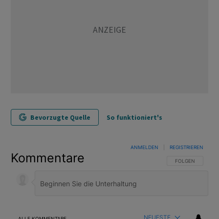
Bevorzugte Quelle
So funktioniert's
ANMELDEN
|
REGISTRIEREN
Kommentare
FOLGE DIESER U
FOLGEN
NEUESTE
ALLE KOMMENTARE