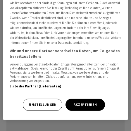
wie Browserdaten oder eindeutige Kennungen auf Ihrem Gerät zu. Durch Auswahl
grossen Städte zugutekommen, wo es zuletzt
von Akzeptieren aktivieren Sie Tracking-Technologien für die unter „Wir und
verstärkt zu Engpässen kam. Bowen versuchte, die
unsere Partner verarbeiten Daten, um Ihnen Dienste bereitzustellen“ aufgeführten
Zwecke. Wenn Tracker deaktiviert sind, sind manche Inhalte und Anzeigen
Bevölkerung zu beruhigen. Die Treibstofflieferungen
möglicherweise nicht mehr so relevant für Sie. Sie können dieses Menü jederzeit
nach Australien liefen weiter und die Vorräte seien
wieder aufrufen, um Ihre Einstellungen zu ändern oder Ihre Einwilligung zu
widerrufen, indem Sie auf den Link Voreinstellungen verwalten am unteren Rand
stabil, sagte er. «Es gibt keinen Grund für Panikkäufe.»
der Webseite klicken. Ihre Einstellungen gelten innerhalb unseres Website. Weitere
Informationen finden Sie in unserer Datenschutzerklärung.
Nach Regierungsangaben reichen die nationalen
Wir und unsere Partner verarbeiten Daten, um Folgendes
Reserven für etwa 30 Tage. Dieser Wert liegt aber unter
bereitzustellen:
der Empfehlung der Internationalen Energieagentur
Verwendung genauer Standortdaten. Endgeräteeigenschaften zur Identifikation
aktiv abfragen. Speichern von oder Zugriff auf Informationen auf einem Endgerät.
IEA, wonach die Mitgliedsländer über
Personalisierte Werbung und Inhalte, Messung von Werbeleistung und der
Performance von Inhalten, Zielgruppenforschung sowie Entwicklung und
Treibstoffreserven für mindestens 90 Tage verfügen
Verbesserung von Angeboten.
sollten./cfn/DP/jha
Liste der Partner (Lieferanten)
(AWP)
EINSTELLUNGEN
AKZEPTIEREN