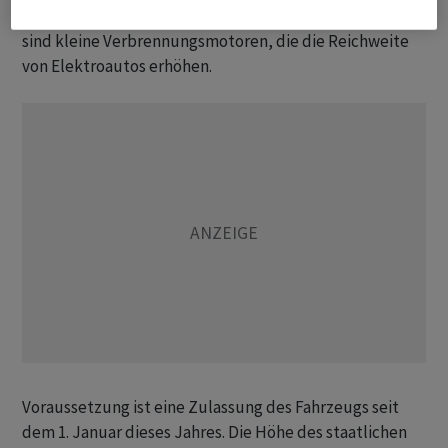
mit sogenannten Reichweitenverlängerern. Letztere
sind kleine Verbrennungsmotoren, die die Reichweite
von Elektroautos erhöhen.
Voraussetzung ist eine Zulassung des Fahrzeugs seit
dem 1. Januar dieses Jahres. Die Höhe des staatlichen