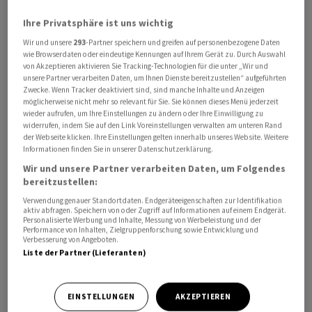
wieder grösser.
Ihre Privatsphäre ist uns wichtig
Wir und unsere
293
-Partner speichern und greifen auf personenbezogene Daten
Nach den Markterhebungen bei den 20 meistverkauften
wie Browserdaten oder eindeutige Kennungen auf Ihrem Gerät zu. Durch Auswahl
Elektrofahrzeugen ist der durchschnittliche
von Akzeptieren aktivieren Sie Tracking-Technologien für die unter „Wir und
unsere Partner verarbeiten Daten, um Ihnen Dienste bereitzustellen“ aufgeführten
Preisnachlass von 19,5 Prozent im Januar auf nun 18,6
Zwecke. Wenn Tracker deaktiviert sind, sind manche Inhalte und Anzeigen
Prozent zurückgegangen. Elektroautos waren damit in
möglicherweise nicht mehr so relevant für Sie. Sie können dieses Menü jederzeit
wieder aufrufen, um Ihre Einstellungen zu ändern oder Ihre Einwilligung zu
der Anschaffung im Schnitt 1.971 Euro teurer als ein
widerrufen, indem Sie auf den Link Voreinstellungen verwalten am unteren Rand
vergleichbarer Verbrenner. Die staatliche Förderung ist
der Webseite klicken. Ihre Einstellungen gelten innerhalb unseres Website. Weitere
Informationen finden Sie in unserer Datenschutzerklärung.
dabei nicht eingerechnet.
Wir und unsere Partner verarbeiten Daten, um Folgendes
bereitzustellen:
Weniger Rabatt für kleine Stromer
Verwendung genauer Standortdaten. Endgeräteeigenschaften zur Identifikation
aktiv abfragen. Speichern von oder Zugriff auf Informationen auf einem Endgerät.
Sinkende Preisnachlässe beobachtet CAR vor allem bei
Personalisierte Werbung und Inhalte, Messung von Werbeleistung und der
Performance von Inhalten, Zielgruppenforschung sowie Entwicklung und
kleineren E-Autos, die eher in das Anforderungsprofil
Verbesserung von Angeboten.
der förderberechtigten Haushalte passen dürften.
Liste der Partner (Lieferanten)
Förderfähig sind Kauf und Leasing neuer Elektroautos,
bestimmter Plug-in-Hybride, die sowohl mit Strom als
EINSTELLUNGEN
AKZEPTIEREN
auch mit Treibstoff fahren können, sowie Elektroautos