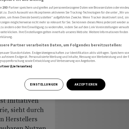
durch TSMC-Ansiedelung
re
293
-Partner speichern und greifen auf personenbezogene Daten wie Browserdaten oder einde
ät zu. Durch Auswahl von Akzeptieren aktivieren Sie Tracking-Technologien für die unter „Wir un
aten, um Ihnen Dienste bereitzustellen“ aufgeführten Zwecke. Wenn Tracker deaktiviert sind, s
nzeigen möglicherweise nicht mehr so relevant für Sie. Sie können dieses Menü jederzeit wieder a
t nur
 zu ändern oder Ihre Einwilligung zu widerrufen, indem Sie auf den Link Voreinstellungen verwal
eite klicken. Ihre Einstellungen gelten innerhalb unseres Website. Weitere Informationen finden 
rklärung.
 durch
nsere Partner verarbeiten Daten, um Folgendes bereitzustellen:
nauer Standortdaten. Endgeräteeigenschaften zur Identifikation aktiv abfragen. Speichern von 
g
 auf einem Endgerät. Personalisierte Werbung und Inhalte, Messung von Werbeleistung und der
elgruppenforschung sowie Entwicklung und Verbesserung von Angeboten.
artner (Lieferanten)
EINSTELLUNGEN
AKZEPTIEREN
t Initiativen
rie, sieht durch
n Herstellers
haubaren Nutzen