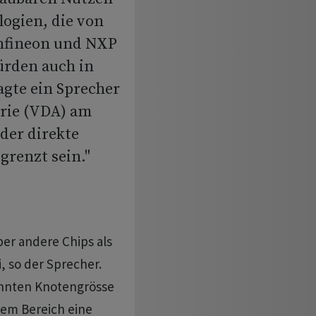
logien, die von
Infineon und NXP
ürden auch in
agte ein Sprecher
rie (VDA) am
der direkte
grenzt sein."
ber andere Chips als
i, so der Sprecher.
annten Knotengrösse
sem Bereich eine