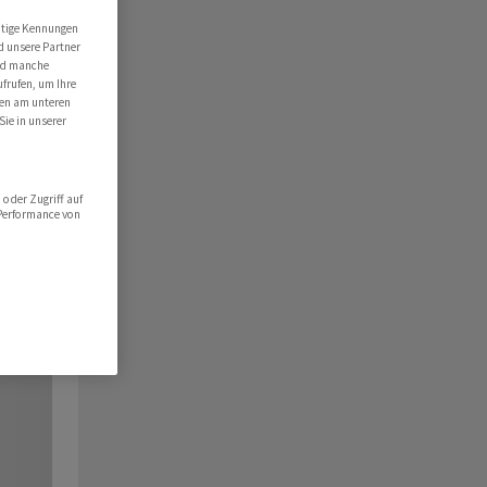
utige Kennungen
d unsere Partner
ind manche
ufrufen, um Ihre
ten am unteren
Sie in unserer
oder Zugriff auf
 Performance von