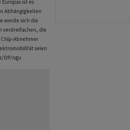
Europas ist es
ken Abhängigkeiten
ie werde sich die
h verdreifachen, die
n Chip-Abnehmer
ektromobilität seien
rz/DP/ngu