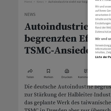
Home
News
Autoindustrie sieht nur begrenzten Effekt 
Wir und unse
auf Ihrem Ger
NEWS
verarbeiten D
Inhalte und A
Autoindustrie sieh
Einstellungen
Rand der Webs
Datenschutze
begrenzten Effekt
Wir und u
Verwendung ge
TSMC-Ansiedelun
Informationen
Inhalten, Zi
Liste der P
Teilen
Merken
Drucken
Kommentare
Die deutsche Autoindustrie begrüss
zur Stärkung der Halbleiter-Indust
das geplante Werk des taiwanische
TSMC in Dresden aber nur übersc