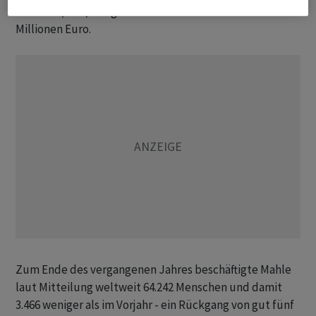
Steuern (Ebit) stieg von 347 Millionen Euro auf 442
Millionen Euro.
Zum Ende des vergangenen Jahres beschäftigte Mahle
laut Mitteilung weltweit 64.242 Menschen und damit
3.466 weniger als im Vorjahr - ein Rückgang von gut fünf