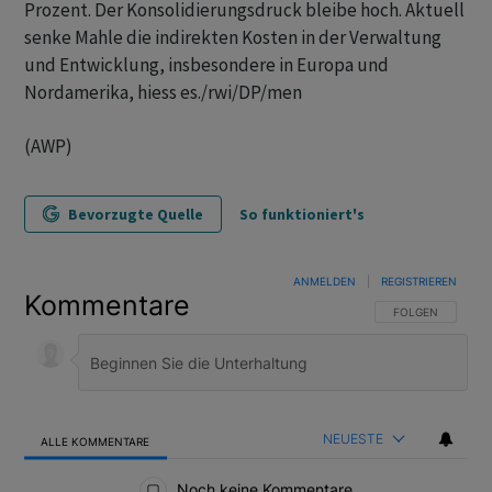
Prozent. Der Konsolidierungsdruck bleibe hoch. Aktuell
senke Mahle die indirekten Kosten in der Verwaltung
und Entwicklung, insbesondere in Europa und
Nordamerika, hiess es./rwi/DP/men
(AWP)
Bevorzugte Quelle
So funktioniert's
ANMELDEN
|
REGISTRIEREN
Kommentare
FOLGE DIESER U
FOLGEN
NEUESTE
ALLE KOMMENTARE
Alle Kommentare
Noch keine Kommentare