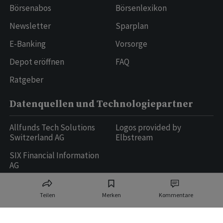
Börsenabos
Börsenlexikon
Newsletter
Sparplan
E-Banking
Vorsorge
Depot eröffnen
FAQ
Ratgeber
Datenquellen und Technologiepartner
Allfunds Tech Solutions
Logos provided by
Switzerland AG
Elbstream
SIX Financial Information
AG
Teilen
Merken
Kommentare
Ringier AG | Ringier Medien Schweiz
16
weitere Publikationen