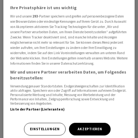
Millionen Euro, was einem Rückgang von neun Prozent
Ihre Privatsphäre ist uns wichtig
entspricht. Damit hat Mahle das dritte Jahr in Folge
Wir und unsere
293
-Partner speichern und greifen auf personenbezogene Daten
schwarze Zahlen geschrieben, nach zuvor mehreren
wie Browserdaten oder eindeutige Kennungen auf Ihrem Gerät zu. Durch Auswahl
von Akzeptieren aktivieren Sie Tracking-Technologien für die unter „Wir und
Jahren mit Verlusten.
unsere Partner verarbeiten Daten, um Ihnen Dienste bereitzustellen“ aufgeführten
Zwecke. Wenn Tracker deaktiviert sind, sind manche Inhalte und Anzeigen
möglicherweise nicht mehr so relevant für Sie. Sie können dieses Menü jederzeit
Anspruchsvolles Geschäftsjahr
wieder aufrufen, um Ihre Einstellungen zu ändern oder Ihre Einwilligung zu
widerrufen, indem Sie auf den Link Voreinstellungen verwalten am unteren Rand
Geopolitische Unsicherheiten, erhöhte Energiekosten,
der Webseite klicken. Ihre Einstellungen gelten innerhalb unseres Website. Weitere
Informationen finden Sie in unserer Datenschutzerklärung.
starke Währungsschwankungen, rückläufige oder
Wir und unsere Partner verarbeiten Daten, um Folgendes
stagnierende Märkte sowie ein intensiver Wettbewerb,
bereitzustellen:
besonders mit China, hätten 2025 zu einem weiteren
Verwendung genauer Standortdaten. Endgeräteeigenschaften zur Identifikation
anspruchsvollen Geschäftsjahr gemacht, hiess es.
aktiv abfragen. Speichern von oder Zugriff auf Informationen auf einem Endgerät.
Personalisierte Werbung und Inhalte, Messung von Werbeleistung und der
Erhebliche Rückstellungen für Restrukturierungen
Performance von Inhalten, Zielgruppenforschung sowie Entwicklung und
Verbesserung von Angeboten.
hätten zudem das Ergebnis belastet.
Liste der Partner (Lieferanten)
Operativ habe Mahle sein Ergebnis im vergangenen Jahr
hingegen verbessert. Das um Einmal- und
EINSTELLUNGEN
AKZEPTIEREN
Sondereffekte bereinigte Ergebnis vor Zinsen und