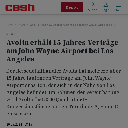
Depot
Suche
Login
Menu
Home
News
Avolta erhält 15-Jahres-Verträge am John Wayne Airport bei Los Angel
NEWS
Avolta erhält 15-Jahres-Verträge
am John Wayne Airport bei Los
Angeles
Der Reisedetailhändler Avolta hat mehrere über
15 Jahre laufenden Verträge am John Wayne
Airport erhalten, der sich in der Nähe von Los
Angeles befindet. Im Rahmen der Vereinbarung
wird Avolta fast 3500 Quadratmeter
Konzessionsfläche an den Terminals A, B und C
entwickeln.
20.05.2024 18:15