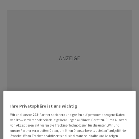
Ihre Privatsphäre ist uns wichtig
Konkret sollen dort die Avolta-Marken Hudson und
Wir und unsere
293
-Partner speichern und greifen auf personenbezogene Daten
wie Browserdaten oder eindeutige Kennungen auf Ihrem Gerät zu. Durch Auswahl
HMSHost etabliert werden, wie das Unternehmen am
von Akzeptieren aktivieren Sie Tracking-Technologien für die unter „Wir und
Montagabend mitteilte. Die Verträge sollen zur
unsere Partner verarbeiten Daten, um Ihnen Dienste bereitzustellen“ aufgeführten
Zwecke. Wenn Tracker deaktiviert sind, sind manche Inhalte und Anzeigen
Eröffnung von mehr als einem Dutzend neuer