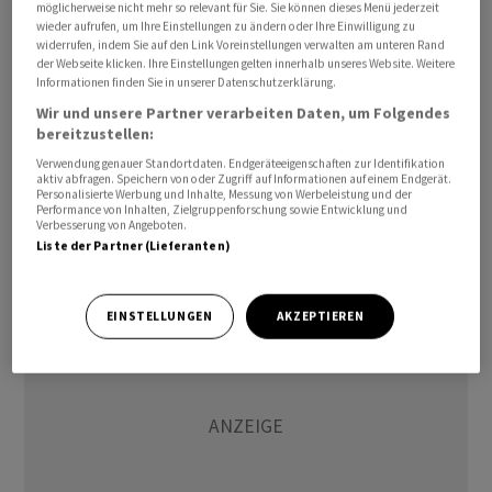
möglicherweise nicht mehr so relevant für Sie. Sie können dieses Menü jederzeit
gastronomischer Einrichtungen führen, darunter auch
wieder aufrufen, um Ihre Einstellungen zu ändern oder Ihre Einwilligung zu
widerrufen, indem Sie auf den Link Voreinstellungen verwalten am unteren Rand
bekannte Marken aus der umgebenden Region Orange
der Webseite klicken. Ihre Einstellungen gelten innerhalb unseres Website. Weitere
County. Zudem seien fünf neue Einzelhandelsgeschäfte
Informationen finden Sie in unserer Datenschutzerklärung.
unter der Marke Hudson geplant. Finanzielle Details
Wir und unsere Partner verarbeiten Daten, um Folgendes
wurden in der Mitteilung keine genannt.
bereitzustellen:
Verwendung genauer Standortdaten. Endgeräteeigenschaften zur Identifikation
aktiv abfragen. Speichern von oder Zugriff auf Informationen auf einem Endgerät.
cg/
Personalisierte Werbung und Inhalte, Messung von Werbeleistung und der
Performance von Inhalten, Zielgruppenforschung sowie Entwicklung und
Verbesserung von Angeboten.
(AWP)
Liste der Partner (Lieferanten)
EINSTELLUNGEN
AKZEPTIEREN