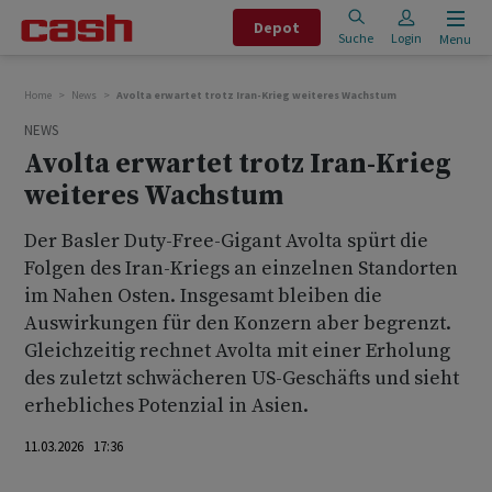
Depot
Suche
Login
Menu
Home
News
Avolta erwartet trotz Iran-Krieg weiteres Wachstum
NEWS
Avolta erwartet trotz Iran-Krieg
weiteres Wachstum
Der Basler Duty-Free-Gigant Avolta spürt die
Folgen des Iran-Kriegs an einzelnen Standorten
im Nahen Osten. Insgesamt bleiben die
Auswirkungen für den Konzern aber begrenzt.
Gleichzeitig rechnet Avolta mit einer Erholung
des zuletzt schwächeren US-Geschäfts und sieht
erhebliches Potenzial in Asien.
11.03.2026 17:36