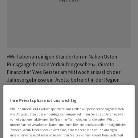
«Wir haben an einigen Standorten im Nahen Osten
Rückgänge bei den Verkäufen gesehen», räumte
Finanzchef Yves Gerster am Mittwoch anlässlich der
Jahresergebnisse ein. Avolta betreibt in der Region
Shops und Gastronomiebetriebe für Reisende an
Flughäfen - unter anderem in Kuwait, den Vereinigten
Ihre Privatsphäre ist uns wichtig
Arabischen Emiraten und in Jordanien.
Wir und unsere
293
-Partner speichern und greifen auf personenbezogene Daten
wie Browserdaten oder eindeutige Kennungen auf Ihrem Gerät zu. Durch Auswahl
Allerdings: «Weniger als 3 Prozent unseres Umsatzes
von Akzeptieren aktivieren Sie Tracking-Technologien für die unter „Wir und
werden in der Region selbst oder im Zusammenhang
unsere Partner verarbeiten Daten, um Ihnen Dienste bereitzustellen“ aufgeführten
Zwecke. Wenn Tracker deaktiviert sind, sind manche Inhalte und Anzeigen
mit der Region generiert», so der CFO. Auch indirekte
möglicherweise nicht mehr so relevant für Sie. Sie können dieses Menü jederzeit