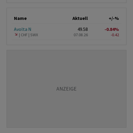
Name
Aktuell
+/-%
Avolta N
49.58
-0.84%
CHF
SWX
07.08.26
-0.42