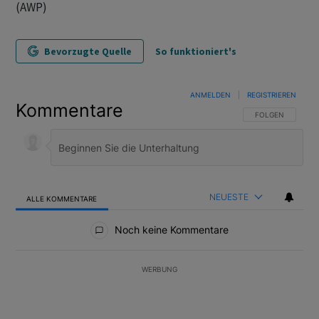
(AWP)
Bevorzugte Quelle
So funktioniert's
ANMELDEN
|
REGISTRIEREN
Kommentare
FOLGE DIESER U
FOLGEN
NEUESTE
ALLE KOMMENTARE
Alle Kommentare
Noch keine Kommentare
WERBUNG