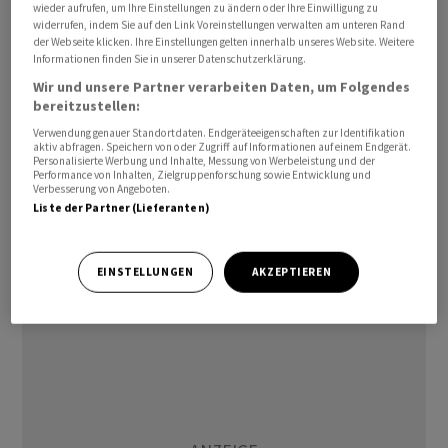
Effekte auf andere Regionen sieht er nicht - «weder
wieder aufrufen, um Ihre Einstellungen zu ändern oder Ihre Einwilligung zu
widerrufen, indem Sie auf den Link Voreinstellungen verwalten am unteren Rand
beim Verkehr noch bei der Konsumentenstimmung».
der Webseite klicken. Ihre Einstellungen gelten innerhalb unseres Website. Weitere
Eine verlässliche Einschätzung der weiteren Folgen sei
Informationen finden Sie in unserer Datenschutzerklärung.
derzeit aber nicht möglich.
Wir und unsere Partner verarbeiten Daten, um Folgendes
bereitzustellen:
Historisch gebe es im übrigen auch keine klare negative
Verwendung genauer Standortdaten. Endgeräteeigenschaften zur Identifikation
aktiv abfragen. Speichern von oder Zugriff auf Informationen auf einem Endgerät.
Korrelation zwischen höherem Ölpreis und der
Personalisierte Werbung und Inhalte, Messung von Werbeleistung und der
Performance von Inhalten, Zielgruppenforschung sowie Entwicklung und
Nachfrage nach Flugreisen: «Wenn ein Ferienreisender
Verbesserung von Angeboten.
für sein Flugticket 10 oder 20 Prozent mehr bezahlt, ist
Liste der Partner (Lieferanten)
das in der Regel nicht der entscheidende Faktor für die
Reiseentscheidung.» Ähnliches gelte für
EINSTELLUNGEN
AKZEPTIEREN
Geschäftsreisende.