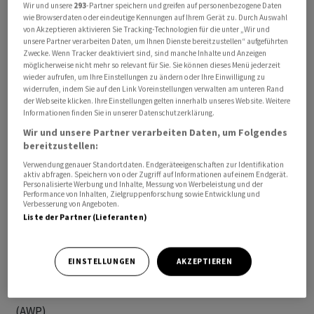
Wir und unsere
293
-Partner speichern und greifen auf personenbezogene Daten
wie Browserdaten oder eindeutige Kennungen auf Ihrem Gerät zu. Durch Auswahl
von Akzeptieren aktivieren Sie Tracking-Technologien für die unter „Wir und
In Bezug auf Transaktionen wurden gemäss der
unsere Partner verarbeiten Daten, um Ihnen Dienste bereitzustellen“ aufgeführten
Mitteilung vom Donnerstag drei Liegenschaften in
Zwecke. Wenn Tracker deaktiviert sind, sind manche Inhalte und Anzeigen
möglicherweise nicht mehr so relevant für Sie. Sie können dieses Menü jederzeit
Dagmersellen (LU), Luzern und Dietikon (ZH) mit einem
wieder aufrufen, um Ihre Einstellungen zu ändern oder Ihre Einwilligung zu
Akquisitionsvolumen von 73 Millionen Franken
widerrufen, indem Sie auf den Link Voreinstellungen verwalten am unteren Rand
erworben. Verkauft wurden derweil zwei kleinere
der Webseite klicken. Ihre Einstellungen gelten innerhalb unseres Website. Weitere
Informationen finden Sie in unserer Datenschutzerklärung.
Wohnliegenschaften in Felsberg (GR) und Beromünster
Wir und unsere Partner verarbeiten Daten, um Folgendes
(LU).
bereitzustellen:
Verwendung genauer Standortdaten. Endgeräteeigenschaften zur Identifikation
Der Axa Real Estate Fund Switzerland fokussiert auf
aktiv abfragen. Speichern von oder Zugriff auf Informationen auf einem Endgerät.
Personalisierte Werbung und Inhalte, Messung von Werbeleistung und der
Wohnimmobilien in der ganzen Schweiz. Das Portfolio
Performance von Inhalten, Zielgruppenforschung sowie Entwicklung und
Verbesserung von Angeboten.
umfasst 188 Immobilien mit Fokus auf Objekte an
Liste der Partner (Lieferanten)
urbanen Lagen. Wohnimmobilien machen rund 60
Prozent des Gesamtportfolios aus.
EINSTELLUNGEN
AKZEPTIEREN
sta/cg
(AWP)