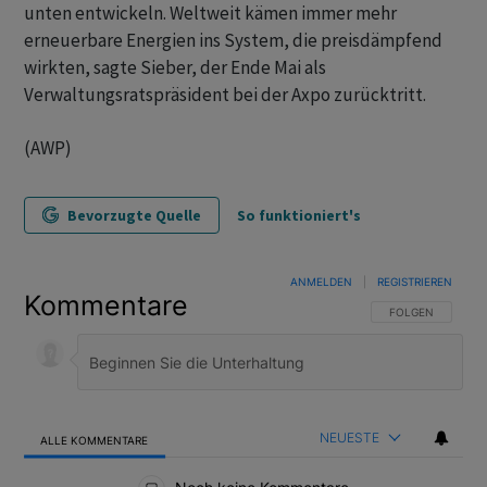
unten entwickeln. Weltweit kämen immer mehr
erneuerbare Energien ins System, die preisdämpfend
wirkten, sagte Sieber, der Ende Mai als
Verwaltungsratspräsident bei der Axpo zurücktritt.
(AWP)
Bevorzugte Quelle
So funktioniert's
ANMELDEN
|
REGISTRIEREN
Kommentare
FOLGE DIESER U
FOLGEN
NEUESTE
ALLE KOMMENTARE
Alle Kommentare