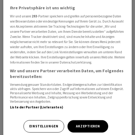
könnten.
Ihre Privatsphäre ist uns wichtig
Wir und unsere
293
-Partner speichern und greifen auf personenbezogene Daten
Gleichzeitig bleibe der Weiterbetrieb bestehender
wie Browserdaten oder eindeutige Kennungen auf Ihrem Gerät zu. Durch Auswahl
von Akzeptieren aktivieren Sie Tracking-Technologien für die unter „Wir und
Kernkraftwerke zentral. «Das gibt uns Zeit für den
unsere Partner verarbeiten Daten, um Ihnen Dienste bereitzustellen“ aufgeführten
Ausbau anderer Kapazitäten und ist aus
Zwecke. Wenn Tracker deaktiviert sind, sind manche Inhalte und Anzeigen
möglicherweise nicht mehr so relevant für Sie. Sie können dieses Menü jederzeit
volkswirtschaftlicher Sicht gleichzeitig die
wieder aufrufen, um Ihre Einstellungen zu ändern oder Ihre Einwilligung zu
kostengünstigste Option für Winterstrom in den
widerrufen, indem Sie auf den Link Voreinstellungen verwalten am unteren Rand
der Webseite klicken. Ihre Einstellungen gelten innerhalb unseres Website. Weitere
nächsten Jahren oder sogar Jahrzehnten», sagte Sieber
Informationen finden Sie in unserer Datenschutzerklärung.
in dem am Montag veröffentlichten Gespräch.
Wir und unsere Partner verarbeiten Daten, um Folgendes
bereitzustellen:
Gösgen und Leibstadt: Laufzeiten bis zu 80 Jahre
Verwendung genauer Standortdaten. Endgeräteeigenschaften zur Identifikation
aktiv abfragen. Speichern von oder Zugriff auf Informationen auf einem Endgerät.
Personalisierte Werbung und Inhalte, Messung von Werbeleistung und der
Für Gösgen und Leibstadt seien Laufzeiten von bis zu 80
Performance von Inhalten, Zielgruppenforschung sowie Entwicklung und
Verbesserung von Angeboten.
Jahren denkbar. Bei Gösgen müsse bis 2029 entschieden
Liste der Partner (Lieferanten)
werden, ob das Werk weiterbetrieben oder wie geplant
vom Netz genommen werde.
EINSTELLUNGEN
AKZEPTIEREN