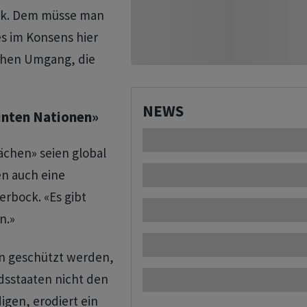
ock. Dem müsse man
les im Konsens hier
chen Umgang, die
NEWS
einten Nationen»
ächen» seien global
en auch eine
erbock. «Es gibt
n.»
n geschützt werden,
dsstaaten nicht den
igen, erodiert ein