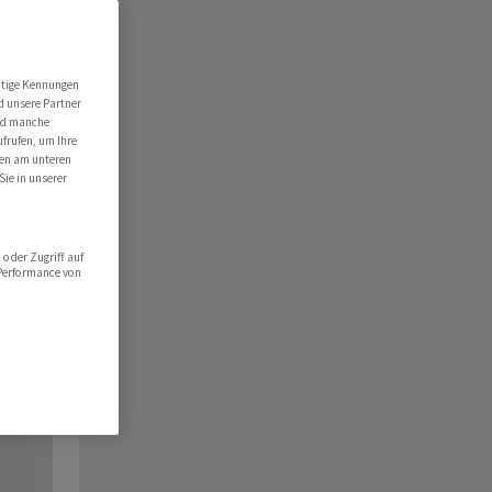
utige Kennungen
d unsere Partner
ind manche
ufrufen, um Ihre
ten am unteren
Sie in unserer
oder Zugriff auf
 Performance von