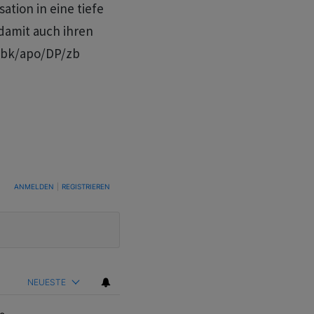
ation in eine tiefe
 damit auch ihren
/bk/apo/DP/zb
TUNG, UM BENACHRICHTIGT ZU WERDEN, WENN NEUE KOMMENTARE VERÖFFENTLICHT WE
ANMELDEN
|
REGISTRIEREN
NEUESTE