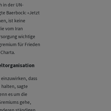
h in der UN-
te Baerbock: «Jetzt
en, ist keine
die vom Iran
rsorgung wichtige
gremium für Frieden
-Charta.
eltorganisation
 einzuwirken, dass
t halten, sagte
enn es um die
-Gremiums gehe,
anderen ständigen