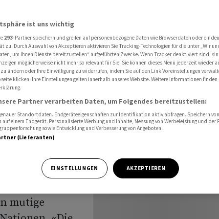
eld überlassen
atsphäre ist uns wichtig
re
293
-Partner speichern und greifen auf personenbezogene Daten wie Browserdaten oder einde
 UN-
ät zu. Durch Auswahl von Akzeptieren aktivieren Sie Tracking-Technologien für die unter „Wir un
aten, um Ihnen Dienste bereitzustellen“ aufgeführten Zwecke. Wenn Tracker deaktiviert sind, s
nzeigen möglicherweise nicht mehr so relevant für Sie. Sie können dieses Menü jederzeit wieder a
as Feld
 zu ändern oder Ihre Einwilligung zu widerrufen, indem Sie auf den Link Voreinstellungen verwal
eite klicken. Ihre Einstellungen gelten innerhalb unseres Website. Weitere Informationen finden 
rklärung.
nsere Partner verarbeiten Daten, um Folgendes bereitzustellen:
nauer Standortdaten. Endgeräteeigenschaften zur Identifikation aktiv abfragen. Speichern von 
 auf einem Endgerät. Personalisierte Werbung und Inhalte, Messung von Werbeleistung und der
elgruppenforschung sowie Entwicklung und Verbesserung von Angeboten.
artner (Lieferanten)
ersammlung,
EINSTELLUNGEN
AKZEPTIEREN
chts der
en mutige
 Nationen. «Die