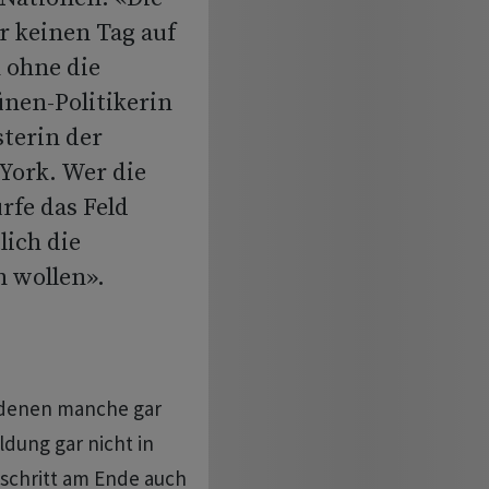
er keinen Tag auf
 ohne die
ünen-Politikerin
terin der
York. Wer die
rfe das Feld
lich die
 wollen».
n denen manche gar
dung gar nicht in
mschritt am Ende auch