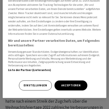
wie Browserdaten oder eindeutige Kennungen auf Ihrem Gerät zu. Durch Auswahl
rechnen ist.
von Akzeptieren aktivieren Sie Tracking-Technologien für die unter „Wir und
unsere Partner verarbeiten Daten, um Ihnen Dienste bereitzustellen“ aufgeführten
Zwecke. Wenn Tracker deaktiviert sind, sind manche Inhalte und Anzeigen
Die SNCF stellen nach Angaben der SBB den gesamten
möglicherweise nicht mehr so relevant für Sie. Sie können dieses Menü jederzeit
wieder aufrufen, um Ihre Einstellungen zu ändern oder Ihre Einwilligung zu
Streikfahrplan jeweils an den Vorabenden ins Internet.
widerrufen, indem Sie auf den Link Voreinstellungen verwalten am unteren Rand
Zudem informiert die Bahn über SMS.
der Webseite klicken. Ihre Einstellungen gelten innerhalb unseres Website. Weitere
Informationen finden Sie in unserer Datenschutzerklärung.
Die Betreibergesellschaft der
Wir und unsere Partner verarbeiten Daten, um Folgendes
bereitzustellen:
Hochgeschwindigkeitszüge TGV Lyria teilte mit, dass
Verwendung genauer Standortdaten. Endgeräteeigenschaften zur Identifikation
am Freitag fünf Verbindungen zwischen Paris, Genf,
aktiv abfragen. Speichern von oder Zugriff auf Informationen auf einem Endgerät.
Lausanne, Basel und Zürich ausfallen. Die Ausfälle von
Personalisierte Werbung und Inhalte, Messung von Werbeleistung und der
Performance von Inhalten, Zielgruppenforschung sowie Entwicklung und
Samstag und Sonntag veröffentlicht das Unternehmen
Verbesserung von Angeboten.
Liste der Partner (Lieferanten)
am Donnerstag.
Mehrere Gewerkschaften hatten zu dem Streik
EINSTELLUNGEN
AKZEPTIEREN
aufgerufen, weil Zusagen des Unternehmens ihrer
Ansicht nach nicht ausreichend erfüllt seien. Die Bahn
hatte nach einem Streik der Zugchefs über die
Weihnachtsfeiertage 2022 zahlreiche Verbesserungen in