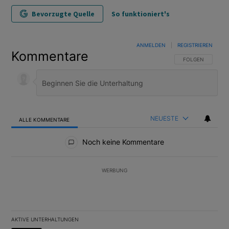
Bevorzugte Quelle
So funktioniert's
ANMELDEN
|
REGISTRIEREN
Kommentare
FOLGE DIESER U
FOLGEN
NEUESTE
ALLE KOMMENTARE
Alle Kommentare
Noch keine Kommentare
WERBUNG
AKTIVE UNTERHALTUNGEN
Das Folgende ist eine Liste der am meisten kommentierten Artikel