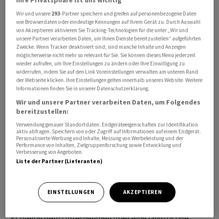
unter dem Vorbehalt der Genehmigung durch die
Wir und unsere
293
-Partner speichern und greifen auf personenbezogene Daten
Finanzmarktaufsicht Finma. Angaben zum Kaufpreis der
wie Browserdaten oder eindeutige Kennungen auf Ihrem Gerät zu. Durch Auswahl
von Akzeptieren aktivieren Sie Tracking-Technologien für die unter „Wir und
verbleibenden 38 Prozent machte Bantleon nicht.
unsere Partner verarbeiten Daten, um Ihnen Dienste bereitzustellen“ aufgeführten
Zwecke. Wenn Tracker deaktiviert sind, sind manche Inhalte und Anzeigen
möglicherweise nicht mehr so relevant für Sie. Sie können dieses Menü jederzeit
Seit der Mehrheitsübernahme im Oktober 2024 sei das
wieder aufrufen, um Ihre Einstellungen zu ändern oder Ihre Einwilligung zu
verwaltete Vermögen der Gesellschaft um 31 Prozent
widerrufen, indem Sie auf den Link Voreinstellungen verwalten am unteren Rand
der Webseite klicken. Ihre Einstellungen gelten innerhalb unseres Website. Weitere
auf 1,3 Milliarden Euro gestiegen. Die Entwicklung bei
Informationen finden Sie in unserer Datenschutzerklärung.
der Performance und die Zusammenarbeit hätten auch
Wir und unsere Partner verarbeiten Daten, um Folgendes
die bisherigen Minderheitsaktionäre überzeugt, lässt
bereitzustellen:
sich Bantleon-CEO Stephan Kuhnke in der Mitteilung
Verwendung genauer Standortdaten. Endgeräteeigenschaften zur Identifikation
zitieren.
aktiv abfragen. Speichern von oder Zugriff auf Informationen auf einem Endgerät.
Personalisierte Werbung und Inhalte, Messung von Werbeleistung und der
Performance von Inhalten, Zielgruppenforschung sowie Entwicklung und
Verbesserung von Angeboten.
Die bisherigen Gründer und Minderheitsaktionäre
Liste der Partner (Lieferanten)
hätten zunächst die Entwicklung des Unternehmens
unter dem Dach von Bantleon abwarten wollen, heisst
es weiter. Laut Verwaltungsratspräsident Stefan
EINSTELLUNGEN
AKZEPTIEREN
Hiestand wurden die Erwartungen deutlich übertroffen.
Er bleibe dem Unternehmen über eine langfristige