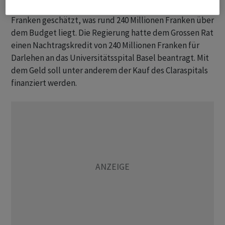
Nettoinvestitionen aus. Sie werden auf 787 Millionen
Franken geschätzt, was rund 240 Millionen Franken über
dem Budget liegt. Die Regierung hatte dem Grossen Rat
einen Nachtragskredit von 240 Millionen Franken für
Darlehen an das Universitätsspital Basel beantragt. Mit
dem Geld soll unter anderem der Kauf des Claraspitals
finanziert werden.