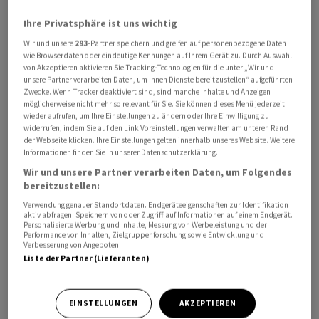
Stadt mit Mehreinnahmen bei den
Ihre Privatsphäre ist uns wichtig
Unternehmenssteuern von rund 150 Millionen Franken.
Wir und unsere
293
-Partner speichern und greifen auf personenbezogene Daten
Zudem dürfte die Gewinnausschüttung der
wie Browserdaten oder eindeutige Kennungen auf Ihrem Gerät zu. Durch Auswahl
Schweizerischen Nationalbank (SNB) um 14 Millionen
von Akzeptieren aktivieren Sie Tracking-Technologien für die unter „Wir und
unsere Partner verarbeiten Daten, um Ihnen Dienste bereitzustellen“ aufgeführten
Franken höher ausfallen als budgetiert, wie es weiter
Zwecke. Wenn Tracker deaktiviert sind, sind manche Inhalte und Anzeigen
heisst.
möglicherweise nicht mehr so relevant für Sie. Sie können dieses Menü jederzeit
wieder aufrufen, um Ihre Einstellungen zu ändern oder Ihre Einwilligung zu
widerrufen, indem Sie auf den Link Voreinstellungen verwalten am unteren Rand
Demgegenüber stehen gemäss Mitteilung
der Webseite klicken. Ihre Einstellungen gelten innerhalb unseres Website. Weitere
prognostizierte Budgetüberschreitungen bei den
Informationen finden Sie in unserer Datenschutzerklärung.
Departementen von insgesamt 54 Millionen Franken. Als
Wir und unsere Partner verarbeiten Daten, um Folgendes
bereitzustellen:
Gründe nennt die Regierung höhere Kosten in den
Verwendung genauer Standortdaten. Endgeräteeigenschaften zur Identifikation
Bereichen Sozialhilfe, Migration und bei den
aktiv abfragen. Speichern von oder Zugriff auf Informationen auf einem Endgerät.
Volksschulen. Geringere Ausgaben werden hingegen bei
Personalisierte Werbung und Inhalte, Messung von Werbeleistung und der
Performance von Inhalten, Zielgruppenforschung sowie Entwicklung und
den Prämienverbilligungen erwartet.
Verbesserung von Angeboten.
Liste der Partner (Lieferanten)
Höhere Investitionen
EINSTELLUNGEN
AKZEPTIEREN
Deutlich höher als budgetiert fallen die