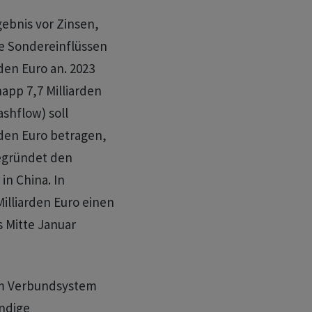
gebnis vor Zinsen,
e Sondereinflüssen
rden Euro an. 2023
app 7,7 Milliarden
ashflow) soll
rden Euro betragen,
begründet den
in China. In
illiarden Euro einen
 Mitte Januar
em Verbundsystem
ndige