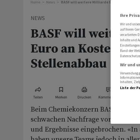
Home
News
BASF will weitere Milliarde Euro an Kosten e
Ihre Priv
NEWS
Wir und unse
BASF will weitere 
auf Ihrem Ger
verarbeiten D
Inhalte und A
Euro an Kosten ein
Einstellungen
Rand der Webs
Datenschutze
Stellenabbau
Wir und u
Verwendung ge
Informationen
Inhalten, Zi
Liste der P
Teilen
Merken
Drucken
Kommentare
Beim Chemiekonzern BASF sind 20
schwachen Nachfrage vor allem in
und Ergebnisse eingebrochen. «In 
haben unsere Teams jedoch in alle