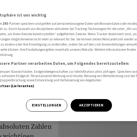
insparen - Stellenabbau
atsphäre ist uns wichtig
re
293
-Partner speichern und greifen auf personenbezogene Daten wie Browserdaten oder einde
Milliarde
ät zu. Durch Auswahl von Akzeptieren aktivieren Sie Tracking-Technologien für die unter „Wir un
aten, um Ihnen Dienste bereitzustellen“ aufgeführten Zwecke. Wenn Tracker deaktiviert sind, s
nzeigen möglicherweise nicht mehr so relevant für Sie. Sie können dieses Menü jederzeit wieder a
sparen -
 zu ändern oder Ihre Einwilligung zu widerrufen, indem Sie auf den Link Voreinstellungen verwal
eite klicken. Ihre Einstellungen gelten innerhalb unseres Website. Weitere Informationen finden 
rklärung.
nsere Partner verarbeiten Daten, um Folgendes bereitzustellen:
nauer Standortdaten. Endgeräteeigenschaften zur Identifikation aktiv abfragen. Speichern von 
 auf einem Endgerät. Personalisierte Werbung und Inhalte, Messung von Werbeleistung und der
elgruppenforschung sowie Entwicklung und Verbesserung von Angeboten.
artner (Lieferanten)
23 aufgrund der
EINSTELLUNGEN
AKZEPTIEREN
 Europa Umsatz
absoluten Zahlen
n wichtigen