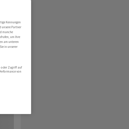
utige Kennungen
d unsere Partner
ind manche
ufrufen, um Ihre
ten am unteren
Sie in unserer
oder Zugriff auf
 Performance von