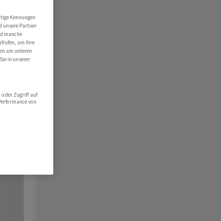
utige Kennungen
d unsere Partner
ind manche
ufrufen, um Ihre
ten am unteren
Sie in unserer
oder Zugriff auf
 Performance von