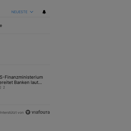
NEUESTE
e
ten Artikel der letzten 7 days.
S-Finanzministerium
ational Awareness: Alles über den Retter-Deal" mit 3 kommentare.
ikel mit dem Titel "US-Finanzministerium bereitet Banken laut Inside
ereitet Banken laut
nsider auf eventuelle
2
en-Intervention vor
nterstützt von