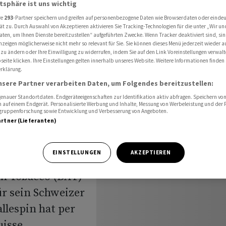
atsphäre ist uns wichtig
Schweiz
re
293
-Partner speichern und greifen auf personenbezogene Daten wie Browserdaten oder einde
ät zu. Durch Auswahl von Akzeptieren aktivieren Sie Tracking-Technologien für die unter „Wir un
aten, um Ihnen Dienste bereitzustellen“ aufgeführten Zwecke. Wenn Tracker deaktiviert sind, s
nzeigen möglicherweise nicht mehr so relevant für Sie. Sie können dieses Menü jederzeit wieder a
n
 zu ändern oder Ihre Einwilligung zu widerrufen, indem Sie auf den Link Voreinstellungen verwal
eite klicken. Ihre Einstellungen gelten innerhalb unseres Website. Weitere Informationen finden 
rklärung.
r die
nsere Partner verarbeiten Daten, um Folgendes bereitzustellen:
nauer Standortdaten. Endgeräteeigenschaften zur Identifikation aktiv abfragen. Speichern von 
 auf einem Endgerät. Personalisierte Werbung und Inhalte, Messung von Werbeleistung und der
elgruppenforschung sowie Entwicklung und Verbesserung von Angeboten.
artner (Lieferanten)
EINSTELLUNGEN
AKZEPTIEREN
n Tobacco (BAT)
ür sein Schweizer
llespin hat per
uisse