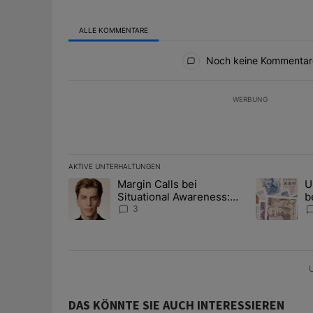
ALLE KOMMENTARE
Alle Kommentare
Noch keine Kommentar
WERBUNG
AKTIVE UNTERHALTUNGEN
Das Folgende ist eine Liste der am meisten kommentier
Margin Calls bei
U
Ein Trendartikel mit dem Titel "Margin Calls bei Situ
Ein Trendart
Situational Awareness:
b
Alles über den Retter-
I
3
Deal
Y
U
DAS KÖNNTE SIE AUCH INTERESSIEREN