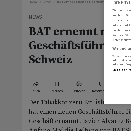
Ihre Priv
Home
News
BAT ernennt neuen Geschäftsführer für die 
Wir und unse
auf Ihrem Ger
NEWS
verarbeiten D
Inhalte und A
BAT ernennt neue
Einstellungen
Rand der Webs
Datenschutze
Geschäftsführer fü
Wir und u
Schweiz
Verwendung ge
Informationen
Inhalten, Zi
Liste der P
Teilen
Merken
Drucken
Kommentare
Der Tabakkonzern British America
hat einen neuen Geschäftsführer f
Geschäft ernannt. Javier Alvarez Ba
Anfang Mai die Leitung von BAT S