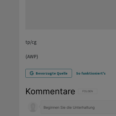
tp/cg
(AWP)
Bevorzugte Quelle
So funktioniert's
Kommentare
FOLGE DIESER UNTERHAL
FOLGEN