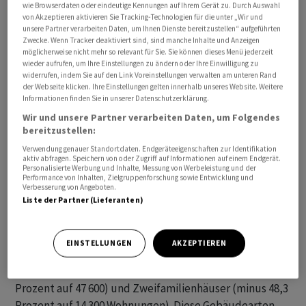
wie Browserdaten oder eindeutige Kennungen auf Ihrem Gerät zu. Durch Auswahl
von Akzeptieren aktivieren Sie Tracking-Technologien für die unter „Wir und
unsere Partner verarbeiten Daten, um Ihnen Dienste bereitzustellen“ aufgeführten
Zwecke. Wenn Tracker deaktiviert sind, sind manche Inhalte und Anzeigen
möglicherweise nicht mehr so relevant für Sie. Sie können dieses Menü jederzeit
wieder aufrufen, um Ihre Einstellungen zu ändern oder Ihre Einwilligung zu
widerrufen, indem Sie auf den Link Voreinstellungen verwalten am unteren Rand
der Webseite klicken. Ihre Einstellungen gelten innerhalb unseres Website. Weitere
Informationen finden Sie in unserer Datenschutzerklärung.
Die Baugenehmigungen sind mit Blick auf den
Wohnungsmangel gerade in Städten ein wichtiger
Wir und unsere Partner verarbeiten Daten, um Folgendes
bereitzustellen:
Indikator. In den Zahlen sind sowohl die
Verwendung genauer Standortdaten. Endgeräteeigenschaften zur Identifikation
Baugenehmigungen für Wohnungen in neuen Gebäuden
aktiv abfragen. Speichern von oder Zugriff auf Informationen auf einem Endgerät.
als auch Umbauten enthalten.
Personalisierte Werbung und Inhalte, Messung von Werbeleistung und der
Performance von Inhalten, Zielgruppenforschung sowie Entwicklung und
Verbesserung von Angeboten.
Liste der Partner (Lieferanten)
In neu zu errichtenden Wohngebäuden wurden im
vergangenen Jahr insgesamt 214 100 Wohnungen
genehmigt. Das waren 29,7 Prozent weniger als im
EINSTELLUNGEN
AKZEPTIEREN
Vorjahr. Besonders deutlich sank die Zahl der
Baugenehmigungen für Einfamilienhäuser (minus 39,1
Prozent auf 47 600) und Zweifamilienhäuser (minus 48,3
Prozent auf 14 300 Wohnungen). Diese Gebäudearten