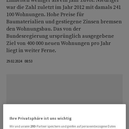
Einheiten weniger als ein Jahr zuvor. Niedriger
war die Zahl zuletzt im Jahr 2012 mit damals 241
100 Wohnungen. Hohe Preise für
Baumaterialien und gestiegene Zinsen bremsen
den Wohnungsbau. Das von der
Bundesregierung ursprünglich ausgegebene
Ziel von 400 000 neuen Wohnungen pro Jahr
liegt in weiter Ferne.
29.02.2024 08:53
Ihre Privatsphäre ist uns wichtig
Wir und unsere
293
-Partner speichern und greifen auf personenbezogene Daten