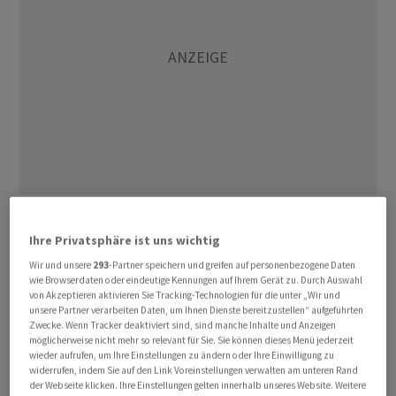
Die Baugenehmigungen sagen zwar nichts darüber aus,
wie viele Wohnungen im vergangenen Jahr tatsächlich
Ihre Privatsphäre ist uns wichtig
gebaut wurden - voraussichtlich Ende Mai gibt das
Wir und unsere
293
-Partner speichern und greifen auf personenbezogene Daten
wie Browserdaten oder eindeutige Kennungen auf Ihrem Gerät zu. Durch Auswahl
Statistische Bundesamt dazu Zahlen bekannt. Die
von Akzeptieren aktivieren Sie Tracking-Technologien für die unter „Wir und
Bewilligungen sind aber ein wichtiger Indikator der
unsere Partner verarbeiten Daten, um Ihnen Dienste bereitzustellen“ aufgeführten
Zwecke. Wenn Tracker deaktiviert sind, sind manche Inhalte und Anzeigen
künftigen Bauaktivität.
möglicherweise nicht mehr so relevant für Sie. Sie können dieses Menü jederzeit
wieder aufrufen, um Ihre Einstellungen zu ändern oder Ihre Einwilligung zu
Nach Schätzungen des Ifo-Instituts wurden im
widerrufen, indem Sie auf den Link Voreinstellungen verwalten am unteren Rand
der Webseite klicken. Ihre Einstellungen gelten innerhalb unseres Website. Weitere
vergangenen Jahr 270 000 Wohnungen gebaut. Für das