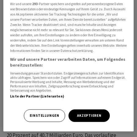
Wir und unsere
293
-Partner speichern und greifen auf personenbezogene Daten
Hall einen Einbruch bei der Baufinanzierung: Das
wie Browserdaten oder eindeutige Kennungen auf Ihrem Gerät zu. Durch Auswahl
Neugeschäft ging um fast 30 Prozent zurück - von 19
von Akzeptieren aktivieren Sie Tracking-Technologien für die unter „Wir und
unsere Partner verarbeiten Daten, um Ihnen Dienste bereitzustellen“ aufgeführten
Milliarden Euro im Vorjahr auf 13,4 Milliarden Euro 2023.
Zwecke. Wenn Tracker deaktiviert sind, sind manche Inhalte und Anzeigen
Das Minus sei aber niedriger ausgefallen als im
möglicherweise nicht mehr so relevant für Sie. Sie können dieses Menü jederzeit
wieder aufrufen, um Ihre Einstellungen zu ändern oder Ihre Einwilligung zu
Gesamtmarkt, der um 37,4 Prozent geschrumpft sei,
widerrufen, indem Sie auf den Link Voreinstellungen verwalten am unteren Rand
hiess es.
der Webseite klicken. Ihre Einstellungen gelten innerhalb unseres Website. Weitere
Informationen finden Sie in unserer Datenschutzerklärung.
Wesentlicher Grund für den Rückgang sind den Angaben
Wir und unsere Partner verarbeiten Daten, um Folgendes
bereitzustellen:
nach die hohen Zins-, Bau- und Energiekosten, die vom
Rückgang der Immobilienpreise nicht kompensiert
Verwendung genauer Standortdaten. Endgeräteeigenschaften zur Identifikation
aktiv abfragen. Speichern von oder Zugriff auf Informationen auf einem Endgerät.
werden können. «Das Marktumfeld für Bauen und
Personalisierte Werbung und Inhalte, Messung von Werbeleistung und der
Performance von Inhalten, Zielgruppenforschung sowie Entwicklung und
Wohnen war 2023 geprägt durch die anhaltenden
Verbesserung von Angeboten.
Auswirkungen des starken Zinsanstiegs (...), die Inflation
Liste der Partner (Lieferanten)
und grosse wirtschaftliche Unsicherheiten», sagte der
Vorstandsvorsitzende Mike Kammann.
EINSTELLUNGEN
AKZEPTIEREN
Die Gesamtvertriebsleistung sank unterdessen um gut
20 Prozent auf 40,7 Milliarden Euro. Das vorläufige