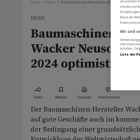
verarbeiten D
Home
News
Baumaschinen-Hersteller Wacker Neuson ist 
Inhalte und A
Einstellungen
NEWS
Rand der Webs
Datenschutze
Baumaschinen-Her
Wir und u
Verwendung ge
Wacker Neuson ist
Informationen
Inhalten, Zi
Liste der P
2024 optimistisch
Teilen
Merken
Drucken
Kommentare
Der Baumaschinen-Hersteller Wack
auf gute Geschäfte auch im komme
der Bedingung einer grundsätzlich
Entwicklung der Weltwirtschaft g