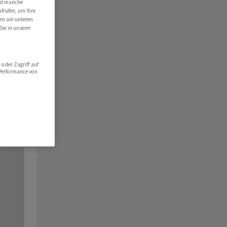
ind manche
ufrufen, um Ihre
ten am unteren
Sie in unserer
oder Zugriff auf
 Performance von