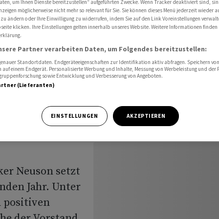
aten, um Ihnen Dienste bereitzustellen“ aufgeführten Zwecke. Wenn Tracker deaktiviert sind, s
auch für 2024 optimistisch
nzeigen möglicherweise nicht mehr so relevant für Sie. Sie können dieses Menü jederzeit wieder a
 zu ändern oder Ihre Einwilligung zu widerrufen, indem Sie auf den Link Voreinstellungen verwal
eite klicken. Ihre Einstellungen gelten innerhalb unseres Website. Weitere Informationen finden 
rklärung.
steller
nsere Partner verarbeiten Daten, um Folgendes bereitzustellen:
nauer Standortdaten. Endgeräteeigenschaften zur Identifikation aktiv abfragen. Speichern von 
 auch für
 auf einem Endgerät. Personalisierte Werbung und Inhalte, Messung von Werbeleistung und der
elgruppenforschung sowie Entwicklung und Verbesserung von Angeboten.
artner (Lieferanten)
EINSTELLUNGEN
AKZEPTIEREN
er Neuson setzt
nden Jahr. Unter
 positiven
ehe der Vorstand