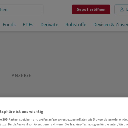
Depot
eröffnen
Baumaschinen-Hersteller Wacker Neuson ist auch für 2024 optimistisch
Fonds
ETFs
Derivate
Rohstoffe
Devisen & Zinse
Teilen
Merken
Drucken
Kommentare
atsphäre ist uns wichtig
re
293
-Partner speichern und greifen auf personenbezogene Daten wie Browserdaten oder einde
ät zu. Durch Auswahl von Akzeptieren aktivieren Sie Tracking-Technologien für die unter „Wir un