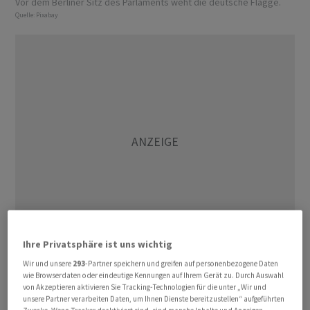
Vor dem Berliner Sitz des Parlaments weht die deutsche Flagge.
Quelle:
Pixabay
Ihre Privatsphäre ist uns wichtig
Wir und unsere
293
-Partner speichern und greifen auf personenbezogene Daten
Die Aktie stieg am Donnerstag mehr als 5 Prozent und
wie Browserdaten oder eindeutige Kennungen auf Ihrem Gerät zu. Durch Auswahl
übersprang erstmals seit Herbst 2023 wieder die Marke
von Akzeptieren aktivieren Sie Tracking-Technologien für die unter „Wir und
unsere Partner verarbeiten Daten, um Ihnen Dienste bereitzustellen“ aufgeführten
von 50 Euro. Sie lag damit an der Dax-Spitze. Das in den