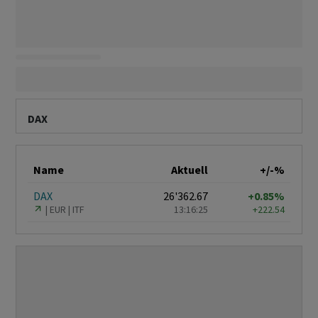
DAX
Name
Aktuell
+/-%
DAX
26'362.67
+0.85%
EUR
ITF
13:16:25
+222.54