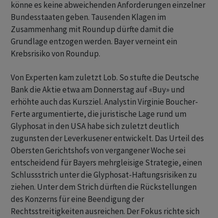
könne es keine abweichenden Anforderungen einzelner
Bundesstaaten geben. Tausenden Klagen im
Zusammenhang mit Roundup dürfte damit die
Grundlage entzogen werden. Bayer verneint ein
Krebsrisiko von Roundup.
Von Experten kam zuletzt Lob. So stufte die Deutsche
Bank die Aktie etwa am Donnerstag auf «Buy» und
erhöhte auch das Kursziel. Analystin Virginie Boucher-
Ferte argumentierte, die juristische Lage rund um
Glyphosat in den USA habe sich zuletzt deutlich
zugunsten der Leverkusener entwickelt. Das Urteil des
Obersten Gerichtshofs von vergangener Woche sei
entscheidend für Bayers mehrgleisige Strategie, einen
Schlussstrich unter die Glyphosat-Haftungsrisiken zu
ziehen. Unter dem Strich dürften die Rückstellungen
des Konzerns für eine Beendigung der
Rechtsstreitigkeiten ausreichen. Der Fokus richte sich