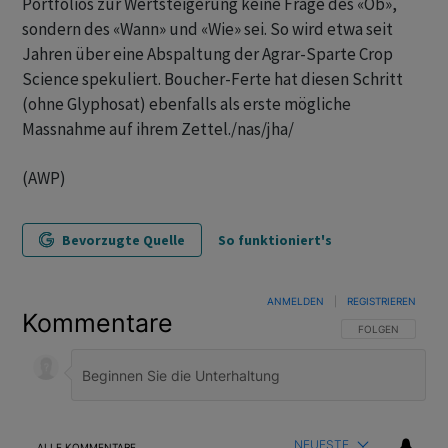
Portfolios zur Wertsteigerung keine Frage des «Ob»,
sondern des «Wann» und «Wie» sei. So wird etwa seit
Jahren über eine Abspaltung der Agrar-Sparte Crop
Science spekuliert. Boucher-Ferte hat diesen Schritt
(ohne Glyphosat) ebenfalls als erste mögliche
Massnahme auf ihrem Zettel./nas/jha/
(AWP)
Bevorzugte Quelle
So funktioniert's
ANMELDEN
|
REGISTRIEREN
Kommentare
FOLGE DIESER U
FOLGEN
NEUESTE
ALLE KOMMENTARE