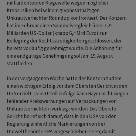
milliardenteuren Klagewelle wegen möglicher
Krebsrisiken bei seinem glyphosathaltigen
Unkrautvernichter Roundup konfrontiert. Der Konzern
hat im Februar einen Sammelvergleich über 7,25
Milliarden US-Dollar (knapp 6,4 Mrd Euro) zur
Beilegung der Rechtsstreitigkeiten geschlossen, der
bereits vorläufig genehmigt wurde. Die Anhörung für
eine endgültige Genehmigung soll am 19. August
stattfinden.
In der vergangenen Woche hatte der Konzern zudem
einen wichtigen Erfolg vor dem Obersten Gericht in den
USA erzielt. Dem Urteil zufolge kann Bayer nicht wegen
fehlender Krebswarnungen auf Verpackungen von
Unkrautvernichtern verklagt werden. Das Oberste
Gericht berief sich darauf, dass in den USA von der
Regierung einheitliche Markierungen von der
Umweltbehörde EPA vorgeschrieben seien; damit