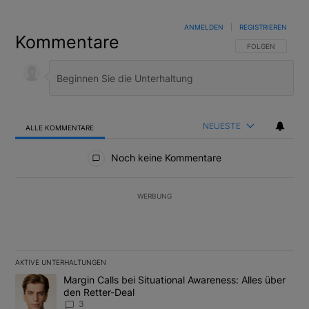
ANMELDEN
|
REGISTRIEREN
Kommentare
FOLGE DIESER U
FOLGEN
NEUESTE
ALLE KOMMENTARE
Alle Kommentare
Noch keine Kommentare
WERBUNG
AKTIVE UNTERHALTUNGEN
Das Folgende ist eine Liste der am meisten kommentierten Artikel
Ein Trendartikel mit dem Titel "Margin Calls bei Situational Awar
Margin Calls bei Situational Awareness: Alles über
den Retter-Deal
3