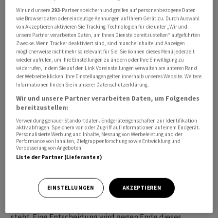
für alle Parteien und ermöglicht, dass das
Wir und unsere
293
-Partner speichern und greifen auf personenbezogene Daten
wie Browserdaten oder eindeutige Kennungen auf Ihrem Gerät zu. Durch Auswahl
Genehmigungsverfahren dort fortgesetzt werden
von Akzeptieren aktivieren Sie Tracking-Technologien für die unter „Wir und
kann», hiess es am Mittwoch in einer Stellungnahme von
unsere Partner verarbeiten Daten, um Ihnen Dienste bereitzustellen“ aufgeführten
Zwecke. Wenn Tracker deaktiviert sind, sind manche Inhalte und Anzeigen
Bayer. Die Aktien von Bayer legten zum Xetra-
möglicherweise nicht mehr so relevant für Sie. Sie können dieses Menü jederzeit
Handelsschluss um 4,8 Prozent auf 37,74 Euro zu.
wieder aufrufen, um Ihre Einstellungen zu ändern oder Ihre Einwilligung zu
widerrufen, indem Sie auf den Link Voreinstellungen verwalten am unteren Rand
der Webseite klicken. Ihre Einstellungen gelten innerhalb unseres Website. Weitere
Bayer hatte den 7,25 Milliarden US-Dollar schweren
Informationen finden Sie in unserer Datenschutzerklärung.
Vergleich mit Klägern im Februar geschlossen. Er muss
Wir und unsere Partner verarbeiten Daten, um Folgendes
vom Gericht in St. Louis noch genehmigt werden, die
bereitzustellen:
meisten Kläger müssen ihm zustimmen. Eine Anhörung
Verwendung genauer Standortdaten. Endgeräteeigenschaften zur Identifikation
aktiv abfragen. Speichern von oder Zugriff auf Informationen auf einem Endgerät.
dazu findet am 9. Juli statt.
Personalisierte Werbung und Inhalte, Messung von Werbeleistung und der
Performance von Inhalten, Zielgruppenforschung sowie Entwicklung und
Verbesserung von Angeboten.
Daneben ist noch ein Verfahren am obersten US-Gericht
Liste der Partner (Lieferanten)
anhängig, dem Supreme Court. Die Richter dort müssen
entscheiden, ob Bundesrecht zu Warnhinweisen beim
EINSTELLUNGEN
AKZEPTIEREN
Verkauf von Unkrautvernichtern - wie Bayer
argumentiert - über dem Recht von Bundesstaaten
steht. Eine Entscheidung wird gegen Ende dieses