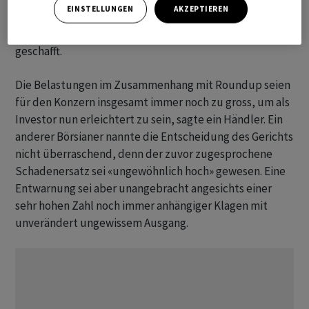
EINSTELLUNGEN
AKZEPTIEREN
von rund 15 Prozent zu Buche. Seit Ende Januar hat es
der Kurs nicht nachhaltig über die Marke von 30 Euro
geschafft.
Die Belastungen im Zusammenhang mit Roundup seien
für den Konzern insgesamt immer noch zu gross, um als
Investor nun erleichtert zu sein, sagte ein Händler. Ein
anderer Börsianer nannte die Entscheidung des Gerichts
nicht überraschend, denn der zuvor zugesprochene
Schadenersatz sei «ungewöhnlich hoch» gewesen. Eine
Entwarnung sei aber unangebracht angesichts einer
sehr hohen Zahl noch immer anhängiger Klagen mit
unverändert ungewissem Ausgang.