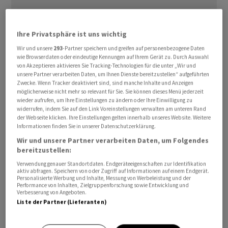
Ihre Privatsphäre ist uns wichtig
«Obwohl das Gericht die verfassungswidrig hohe
Wir und unsere
293
-Partner speichern und greifen auf personenbezogene Daten
wie Browserdaten oder eindeutige Kennungen auf Ihrem Gerät zu. Durch Auswahl
Schadensersatzsumme reduziert hat, sind wir mit der
von Akzeptieren aktivieren Sie Tracking-Technologien für die unter „Wir und
Entscheidung des Gerichts in der Sache nicht
unsere Partner verarbeiten Daten, um Ihnen Dienste bereitzustellen“ aufgeführten
Zwecke. Wenn Tracker deaktiviert sind, sind manche Inhalte und Anzeigen
einverstanden», teilte das Unternehmen am Mittwoch
möglicherweise nicht mehr so relevant für Sie. Sie können dieses Menü jederzeit
mit. Das Verfahren sei von gravierenden Fehlern geprägt
wieder aufrufen, um Ihre Einstellungen zu ändern oder Ihre Einwilligung zu
widerrufen, indem Sie auf den Link Voreinstellungen verwalten am unteren Rand
gewesen. Diese könnten und müssten korrigiert
der Webseite klicken. Ihre Einstellungen gelten innerhalb unseres Website. Weitere
werden. Des Weiteren verweist Bayer darauf, dass der
Informationen finden Sie in unserer Datenschutzerklärung.
Konzern sich in 14 der jüngsten 20 Fälle vor Gericht
Wir und unsere Partner verarbeiten Daten, um Folgendes
bereitzustellen:
durchgesetzt habe. Zudem seien die meisten Klagen
beigelegt worden.
Verwendung genauer Standortdaten. Endgeräteeigenschaften zur Identifikation
aktiv abfragen. Speichern von oder Zugriff auf Informationen auf einem Endgerät.
Personalisierte Werbung und Inhalte, Messung von Werbeleistung und der
Performance von Inhalten, Zielgruppenforschung sowie Entwicklung und
Die reduzierte gerichtliche Strafzahlung riss die
Verbesserung von Angeboten.
Anleger nicht vom Hocker. Am frühen Nachmittag
Liste der Partner (Lieferanten)
verteuerten sich die Papiere um gut 1 Prozent auf 28,69
Euro. Für das laufende Jahr steht immer noch ein Minus