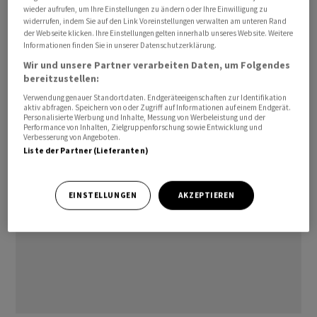
wieder aufrufen, um Ihre Einstellungen zu ändern oder Ihre Einwilligung zu
anstelle der ursprünglich gemeldeten 4,34 Milliarden.
widerrufen, indem Sie auf den Link Voreinstellungen verwalten am unteren Rand
der Webseite klicken. Ihre Einstellungen gelten innerhalb unseres Website. Weitere
Informationen finden Sie in unserer Datenschutzerklärung.
Die Aussenhandelszahlen für den Juni werden dann am
Wir und unsere Partner verarbeiten Daten, um Folgendes
20. Juli veröffentlicht.
bereitzustellen:
Verwendung genauer Standortdaten. Endgeräteeigenschaften zur Identifikation
tv/jl
aktiv abfragen. Speichern von oder Zugriff auf Informationen auf einem Endgerät.
Personalisierte Werbung und Inhalte, Messung von Werbeleistung und der
Performance von Inhalten, Zielgruppenforschung sowie Entwicklung und
Verbesserung von Angeboten.
Liste der Partner (Lieferanten)
EINSTELLUNGEN
AKZEPTIEREN