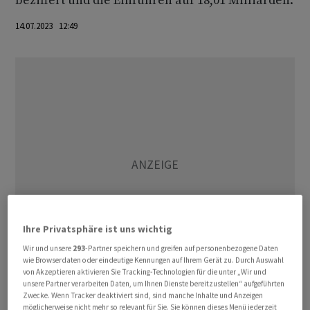
beziffert und die Einfuhren auf 18,01 Milliarden.
14.07.2023 12:49
Ihre Privatsphäre ist uns wichtig
Wir und unsere
293
-Partner speichern und greifen auf personenbezogene Daten
wie Browserdaten oder eindeutige Kennungen auf Ihrem Gerät zu. Durch Auswahl
von Akzeptieren aktivieren Sie Tracking-Technologien für die unter „Wir und
unsere Partner verarbeiten Daten, um Ihnen Dienste bereitzustellen“ aufgeführten
Der Aussenhandelssaldo (Total 1) belief sich damit im
Zwecke. Wenn Tracker deaktiviert sind, sind manche Inhalte und Anzeigen
entsprechenden Monat auf 4,37 Milliarden Franken
möglicherweise nicht mehr so relevant für Sie. Sie können dieses Menü jederzeit