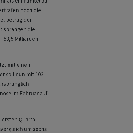
 als ein Fünftel auf
ertrafen noch die
el betrug der
t sprangen die
 50,5 Milliarden
etzt mit einem
er soll nun mit 103
 ursprünglich
nose im Februar auf
m ersten Quartal
svergleich um sechs