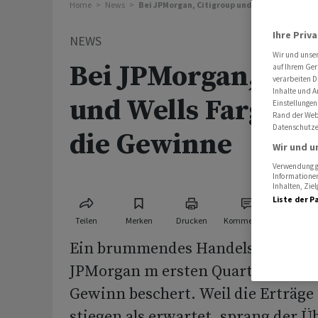
Home
News
Bei JPMorgan, Citigroup und Wells Fargo spr
Ihre Priv
NEWS
Wir und unse
Bei JPMorgan, Cit
auf Ihrem Ger
verarbeiten D
Inhalte und A
und Wells Fargo s
Einstellungen
Rand der Webs
Datenschutze
die Gewinne
Wir und u
Verwendung ge
Informationen
Inhalten, Zi
Liste der P
Teilen
Merken
Drucken
Kommentare
Ein brummendes Handelsgeschäft 
JPMorgan m ersten Quartal überra
Gewinn beschert. Weil die Erträge
stiegen als erwartet, sprang der Ü