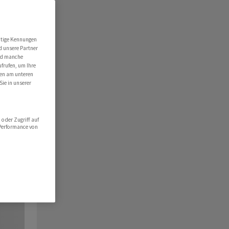
utige Kennungen
d unsere Partner
ind manche
ufrufen, um Ihre
ten am unteren
Sie in unserer
oder Zugriff auf
 Performance von