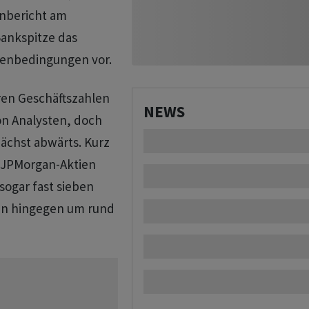
enbericht am
Bankspitze das
menbedingungen vor.
ren Geschäftszahlen
NEWS
on Analysten, doch
nächst abwärts. Kurz
e JPMorgan-Aktien
sogar fast sieben
ten hingegen um rund