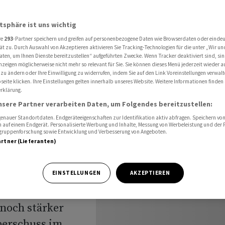
udeln die Gewinne
atsphäre ist uns wichtig
re
293
-Partner speichern und greifen auf personenbezogene Daten wie Browserdaten oder einde
igroup
ät zu. Durch Auswahl von Akzeptieren aktivieren Sie Tracking-Technologien für die unter „Wir un
aten, um Ihnen Dienste bereitzustellen“ aufgeführten Zwecke. Wenn Tracker deaktiviert sind, s
nzeigen möglicherweise nicht mehr so relevant für Sie. Sie können dieses Menü jederzeit wieder a
prudeln
 zu ändern oder Ihre Einwilligung zu widerrufen, indem Sie auf den Link Voreinstellungen verwal
eite klicken. Ihre Einstellungen gelten innerhalb unseres Website. Weitere Informationen finden 
rklärung.
nsere Partner verarbeiten Daten, um Folgendes bereitzustellen:
nauer Standortdaten. Endgeräteeigenschaften zur Identifikation aktiv abfragen. Speichern von 
 auf einem Endgerät. Personalisierte Werbung und Inhalte, Messung von Werbeleistung und der
elgruppenforschung sowie Entwicklung und Verbesserung von Angeboten.
artner (Lieferanten)
hat der US-Bank
EINSTELLUNGEN
AKZEPTIEREN
schend viel
 noch stärker
berschuss im