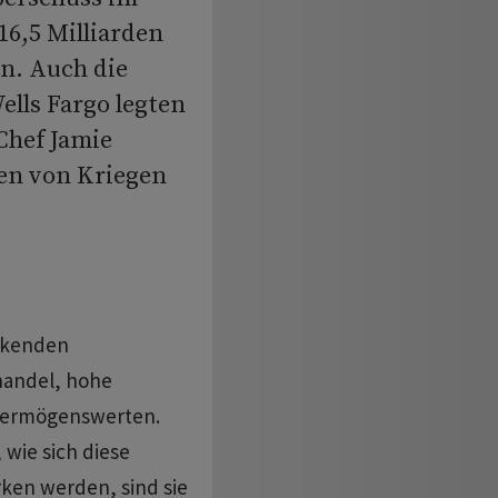
16,5 Milliarden
en. Auch die
lls Fargo legten
Chef Jamie
en von Kriegen
ankenden
handel, hohe
 Vermögenswerten.
wie sich diese
rken werden, sind sie