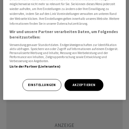
möglicherweise nicht mehr so relevant für Sie. Sie können dieses Menü jederzeit
durch den Ukraine-Krieg betroffen und trotz deutlich
wieder aufrufen, um Ihre Einstellungen zu ändern oder Ihre Einwilligung zu
niedrigerer Steuern teurer als Benzin. Inzwischen hat
widerrufen, indem Sie auf den Link Voreinstellungen verwalten am unteren Rand
der Webseite klicken. Ihre Einstellungen gelten innerhalb unseres Website. Weitere
sich das Verhältnis der beiden Kraftstoffsorten wieder
Informationen finden Sie in unserer Datenschutzerklärung.
normalisiert.
Wir und unsere Partner verarbeiten Daten, um Folgendes
bereitzustellen:
Der ADAC führte den Spritpreisanstieg der vergangenen
Verwendung genauer Standortdaten. Endgeräteeigenschaften zur Identifikation
Tage zuletzt vor allem auf den höheren Ölpreis zurück,
aktiv abfragen. Speichern von oder Zugriff auf Informationen auf einem Endgerät.
Personalisierte Werbung und Inhalte, Messung von Werbeleistung und der
allerdings spiele insbesondere beim Benzin auch die
Performance von Inhalten, Zielgruppenforschung sowie Entwicklung und
Verbesserung von Angeboten.
hohe Nachfrage durch den Ferienverkehr eine Rolle.
Liste der Partner (Lieferanten)
Grundsätzlich hält der Verkehrsclub die aktuellen
Preise aber für zu hoch./ruc/DP/ngu
EINSTELLUNGEN
AKZEPTIEREN