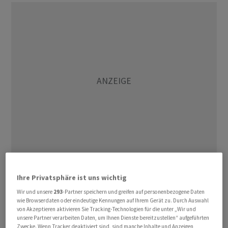
Diesel kostete am Mittwoch 4,4 Cent mehr als eine
Ihre Privatsphäre ist uns wichtig
Woche zuvor. Mit 1,673 Euro pro Liter ist der Kraftstoff
Wir und unsere
293
-Partner speichern und greifen auf personenbezogene Daten
aber noch mehr als 19 Cent von seinem bisherigen
wie Browserdaten oder eindeutige Kennungen auf Ihrem Gerät zu. Durch Auswahl
von Akzeptieren aktivieren Sie Tracking-Technologien für die unter „Wir und
Jahreshoch aus dem Januar entfernt. Der Dieselpreis
unsere Partner verarbeiten Daten, um Ihnen Dienste bereitzustellen“ aufgeführten
war Anfang des Jahres noch stark von den Verwerfungen
Zwecke. Wenn Tracker deaktiviert sind, sind manche Inhalte und Anzeigen