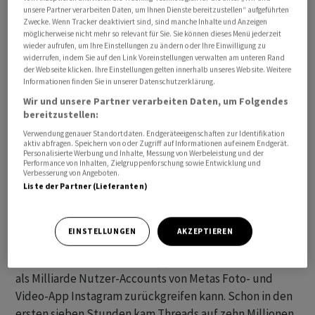
unsere Partner verarbeiten Daten, um Ihnen Dienste bereitzustellen“ aufgeführten
Kurznachrichtendienstes eingestellt, die über
Zwecke. Wenn Tracker deaktiviert sind, sind manche Inhalte und Anzeigen
vertrauliche interne Informationen verfügten. Twitter-
möglicherweise nicht mehr so relevant für Sie. Sie können dieses Menü jederzeit
wieder aufrufen, um Ihre Einstellungen zu ändern oder Ihre Einwilligung zu
Besitzer Elon Musk hatte seit der Übernahme im
widerrufen, indem Sie auf den Link Voreinstellungen verwalten am unteren Rand
vergangenen Oktober tausende Mitarbeiter entlassen.
der Webseite klicken. Ihre Einstellungen gelten innerhalb unseres Website. Weitere
Informationen finden Sie in unserer Datenschutzerklärung.
Viele von ihnen fanden neue Jobs bei anderen Tech-
Wir und unsere Partner verarbeiten Daten, um Folgendes
Konzernen.
bereitzustellen:
Verwendung genauer Standortdaten. Endgeräteeigenschaften zur Identifikation
Bei Meta seien die Anschuldigungen zurückgewiesen
aktiv abfragen. Speichern von oder Zugriff auf Informationen auf einem Endgerät.
worden, schrieb Semafor. So arbeiteten in dem
Personalisierte Werbung und Inhalte, Messung von Werbeleistung und der
Performance von Inhalten, Zielgruppenforschung sowie Entwicklung und
Entwicklerteam von Threads keine ehemaligen Twitter-
Verbesserung von Angeboten.
Liste der Partner (Lieferanten)
Beschäftigte, hiess es.
Meta hatte seine Twitter-Konkurrenz-App in der Nacht
EINSTELLUNGEN
AKZEPTIEREN
zum Donnerstag veröffentlicht. Threads gilt als starker
Rivale für Twitter, weil die App auf eine Basis von mehr
als Milliarde Nutzer-Accounts von Metas Foto- und
Video-App Instagram zurückgreifen kann. Schon in den
ersten sieben Stunden kam Threads auf zehn Millionen