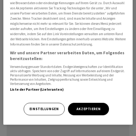
wie Browserdaten oder eindeutige Kennungen auf Ihrem Gerät zu. Durch Auswahl
Netanjahu zunehmende Anzeichen gesehen, dass der
von Akzeptieren aktivieren Sie Tracking-Technologien für die unter „Wir und
iranische Staatsführer Ali Chamenei nicht mehr am
unsere Partner verarbeiten Daten, um Ihnen Dienste bereitzustellen“ aufgeführten
Zwecke. Wenn Tracker deaktiviert sind, sind manche Inhalte und Anzeigen
Leben ist. «Wir haben Chameneis Anwesen zerstört. Es
möglicherweise nicht mehr so relevant für Sie. Sie können dieses Menü jederzeit
gibt viele Zeichen, dass der Diktator nicht mehr lebt»,
wieder aufrufen, um Ihre Einstellungen zu ändern oder Ihre Einwilligung zu
widerrufen, indem Sie auf den Link Voreinstellungen verwalten am unteren Rand
sagte er in einer Stellungnahme am Abend.
der Webseite klicken. Ihre Einstellungen gelten innerhalb unseres Website. Weitere
Informationen finden Sie in unserer Datenschutzerklärung.
Am Samstagmorgen hatten Israel und die Vereinigten
Wir und unsere Partner verarbeiten Daten, um Folgendes
bereitzustellen:
Staaten den Iran angegriffen. Mit dem Angriff auf den
Iran hat Israels Luftwaffe nach Militärangaben den bisher
Verwendung genauer Standortdaten. Endgeräteeigenschaften zur Identifikation
aktiv abfragen. Speichern von oder Zugriff auf Informationen auf einem Endgerät.
grössten Einsatz ihrer Geschichte ausgeführt. Rund 200
Personalisierte Werbung und Inhalte, Messung von Werbeleistung und der
Performance von Inhalten, Zielgruppenforschung sowie Entwicklung und
Kampfflugzeuge hätten etwa 500 Ziele angegriffen,
Verbesserung von Angeboten.
teilte das israelische Militär mit.
Liste der Partner (Lieferanten)
(AWP)
EINSTELLUNGEN
AKZEPTIEREN