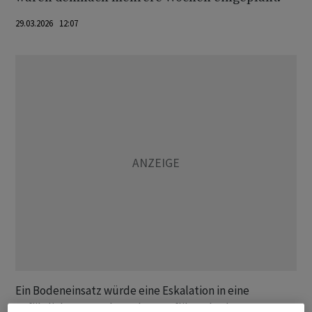
29.03.2026 12:07
Ein Bodeneinsatz würde eine Eskalation in eine
gefährliche neue Phase des Konfliktes bedeuten,