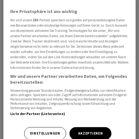
schreibt die Zeitung. Denn US-Soldaten würden am
Ihre Privatsphäre ist uns wichtig
Boden erheblich mehr Gefahren ausgesetzt als bisher,
Wir und unsere
293
-Partner speichern und greifen auf personenbezogene Daten
wie etwa dem Beschuss durch iranische Drohnen und
wie Browserdaten oder eindeutige Kennungen auf Ihrem Gerät zu. Durch Auswahl
Raketen, Gefechten und improvisierten Sprengsätzen.
von Akzeptieren aktivieren Sie Tracking-Technologien für die unter „Wir und
Ob US-Präsident Donald Trump vorhat, die Pläne
unsere Partner verarbeiten Daten, um Ihnen Dienste bereitzustellen“ aufgeführten
Zwecke. Wenn Tracker deaktiviert sind, sind manche Inhalte und Anzeigen
abzusegnen, war unklar.
möglicherweise nicht mehr so relevant für Sie. Sie können dieses Menü jederzeit
wieder aufrufen, um Ihre Einstellungen zu ändern oder Ihre Einwilligung zu
widerrufen, indem Sie auf den Link Voreinstellungen verwalten am unteren Rand
Nach Angaben der Quellen der «Washington Post», die
der Webseite klicken. Ihre Einstellungen gelten innerhalb unseres Website. Weitere
anonym über die hochsensiblen Militärpläne sprachen,
Informationen finden Sie in unserer Datenschutzerklärung.
laufen die Vorbereitungen für eine mögliche Offensive
Wir und unsere Partner verarbeiten Daten, um Folgendes
bereitzustellen:
am Boden bereits seit Wochen.
Verwendung genauer Standortdaten. Endgeräteeigenschaften zur Identifikation
aktiv abfragen. Speichern von oder Zugriff auf Informationen auf einem Endgerät.
US-Aussenminister Marco Rubio sagte zuletzt, die USA
Personalisierte Werbung und Inhalte, Messung von Werbeleistung und der
Performance von Inhalten, Zielgruppenforschung sowie Entwicklung und
könnten ihre Kriegsziele auch ohne Bodentruppen
Verbesserung von Angeboten.
erreichen. Kategorisch ausschliessen wollte Rubio den
Liste der Partner (Lieferanten)
Einsatz von Bodentruppen aber nicht.
EINSTELLUNGEN
AKZEPTIEREN
Auch das Portal «Axios» hatte vor wenigen Tagen von