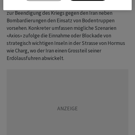
Militärplänen berichtet, die für einen «finalen Schlag»
zur Beendigung des Kriegs gegen den Iran neben
Bombardierungen den Einsatz von Bodentruppen
vorsehen. Konkreter umfassen mögliche Szenarien
«Axios» zufolge die Einnahme oder Blockade von
strategisch wichtigen Inseln in der Strasse von Hormus
wie Charg, wo der Iran einen Grossteil seiner
Erdölausfuhren abwickelt.