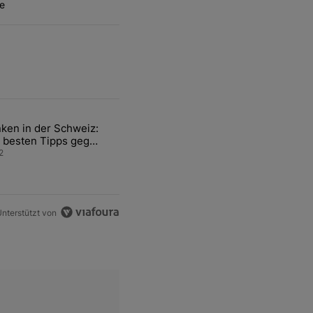
e
ten Artikel der letzten 7 days.
ken in der Schweiz:
ür den Verkauf von WM-Anteilen" mit 2 kommentare.
el mit dem Titel "Tanken in der Schweiz: Die besten Tipps gegen teu
 besten Tipps gegen
ren Sprit
2
nterstützt von