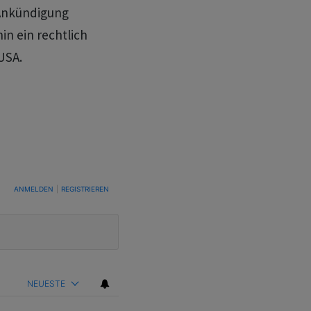
Ankündigung
in ein rechtlich
USA.
TUNG, UM BENACHRICHTIGT ZU WERDEN, WENN NEUE KOMMENTARE VERÖFFENTLICHT WE
ANMELDEN
|
REGISTRIEREN
NEUESTE