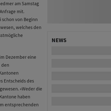
Wiedmer am Samstag
Anfrage mit.
i schon von Beginn
ewesen, welches den
sstmögliche
NEWS
t im Dezember eine
i den
 Kantonen
es Entscheids des
 gewesen. «Weder die
 Kantone haben
nem entsprechenden