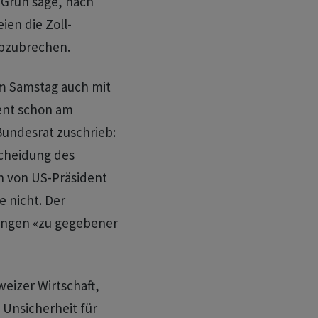
-Grün sage, nach
ien die Zoll-
bzubrechen.
am Samstag auch mit
ent schon am
undesrat zuschrieb:
cheidung des
n von US-Präsident
 nicht. Der
dungen «zu gegebener
eizer Wirtschaft,
 Unsicherheit für