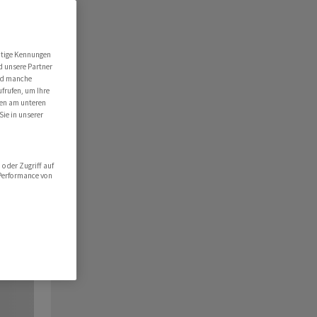
utige Kennungen
d unsere Partner
ind manche
ufrufen, um Ihre
ten am unteren
Sie in unserer
oder Zugriff auf
 Performance von