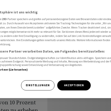
d raschestmöglich"
atsphäre ist uns wichtig
re
293
-Partner speichern und greifen auf personenbezogene Daten wie Browserdaten oder einde
ät zu. Durch Auswahl von Akzeptieren aktivieren Sie Tracking-Technologien für die unter „Wir un
aten, um Ihnen Dienste bereitzustellen“ aufgeführten Zwecke. Wenn Tracker deaktiviert sind, s
nzeigen möglicherweise nicht mehr so relevant für Sie. Sie können dieses Menü jederzeit wieder a
ufend
 zu ändern oder Ihre Einwilligung zu widerrufen, indem Sie auf den Link Voreinstellungen verwal
eite klicken. Ihre Einstellungen gelten innerhalb unseres Website. Weitere Informationen finden 
rklärung.
ch"
nsere Partner verarbeiten Daten, um Folgendes bereitzustellen:
nauer Standortdaten. Endgeräteeigenschaften zur Identifikation aktiv abfragen. Speichern von 
 auf einem Endgerät. Personalisierte Werbung und Inhalte, Messung von Werbeleistung und der
elgruppenforschung sowie Entwicklung und Verbesserung von Angeboten.
artner (Lieferanten)
raschestmöglich»
EINSTELLUNGEN
AKZEPTIEREN
ng von Donald
von 10 Prozent
aten zu erheben.