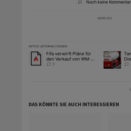
Noch keine Kommentar
WERBUNG
AKTIVE UNTERHALTUNGEN
Das Folgende ist eine Liste der am meisten kommentier
Fifa verwirft Pläne für
Tan
Ein Trendartikel mit dem Titel "Fifa verwirft Pläne f
Ein Trendartik
den Verkauf von WM-
Die
Anteilen
teu
2
U
DAS KÖNNTE SIE AUCH INTERESSIEREN