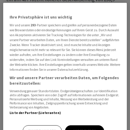
Millionen Franken.
Ihre Privatsphäre ist uns wichtig
Der rein operative Erfolg, also vor Veräusserungen von
Wir und unsere
293
-Partner speichern und greifen auf personenbezogene Daten
Finanzanlagen oder Veränderungen
wie Browserdaten oder eindeutige Kennungen auf Ihrem Gerät zu. Durch Auswahl
ausfallrisikobedingter Wertberichtigungen sowie
von Akzeptieren aktivieren Sie Tracking-Technologien für die unter „Wir und
unsere Partner verarbeiten Daten, um Ihnen Dienste bereitzustellen“ aufgeführten
anderen Effekten, rückte ebenso um 40 Prozent auf
Zwecke. Wenn Tracker deaktiviert sind, sind manche Inhalte und Anzeigen
246,9 Millionen Franken vor. Und der Reingewinn stieg
möglicherweise nicht mehr so relevant für Sie. Sie können dieses Menü jederzeit
wieder aufrufen, um Ihre Einstellungen zu ändern oder Ihre Einwilligung zu
um 9,6 Prozent auf 174,9 Millionen Franken.
widerrufen, indem Sie auf den Link Voreinstellungen verwalten am unteren Rand
der Webseite klicken. Ihre Einstellungen gelten innerhalb unseres Website. Weitere
Informationen finden Sie in unserer Datenschutzerklärung.
Vorteilhaftes Zinsumfeld
Wir und unsere Partner verarbeiten Daten, um Folgendes
bereitzustellen:
Wesentlich zum guten Abschneiden habe das
Verwendung genauer Standortdaten. Endgeräteeigenschaften zur Identifikation
vorteilhafte Zinsumfeld geführt, so die BEKB. Die gute
aktiv abfragen. Speichern von oder Zugriff auf Informationen auf einem Endgerät.
Refinanzierung mit Kundengeldern und das positive
Personalisierte Werbung und Inhalte, Messung von Werbeleistung und der
Performance von Inhalten, Zielgruppenforschung sowie Entwicklung und
Vorzeichen beim Leitzins liessen den Nettozinserfolg
Verbesserung von Angeboten.
Liste der Partner (Lieferanten)
um knapp einen Fünftel auf 376,5 Millionen Franken in
die Höhe klettern. Kommissions- (-3,7 Prozent auf 104,9
Mio) und Handelserfolg (-35 Prozent auf 24,3 Mio) fielen