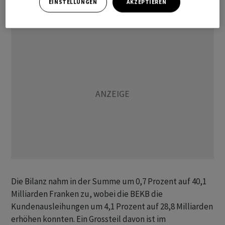
EINSTELLUNGEN
AKZEPTIEREN
hingegen zurück.
Die Bilanz nahm in der Summe um 0,7 Prozent auf 40,1
Milliarden Franken zu, wobei die BEKB die
Kundenausleihungen um 4,1 Prozent auf 28,8 Milliarden
erhöhen konnten. Ein Grossteil davon ist im