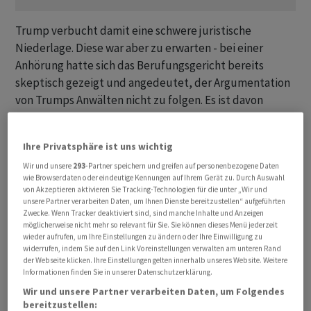
Trump verbucht damit eine schwere juristische
Niederlage. Diese war aber zu erwarten - bei einer
Anhörung hatte sich das Berufungsgericht bereits
skeptisch gezeigt und angedeutet, der Argumentation
von Trumps Anwälten nicht zu folgen. Es ist davon
auszugehen, dass der Republikaner Berufung einlegen
wird und sich der Supreme Court einschaltet.
Ihre Privatsphäre ist uns wichtig
Von dessen Urteil hängt ab, ob das Verfahren wegen
Wir und unsere
293
-Partner speichern und greifen auf personenbezogene Daten
wie Browserdaten oder eindeutige Kennungen auf Ihrem Gerät zu. Durch Auswahl
versuchten Wahlbetrugs gegen Trump in der US-
von Akzeptieren aktivieren Sie Tracking-Technologien für die unter „Wir und
Hauptstadt fortgesetzt werden kann. Die zuständige
unsere Partner verarbeiten Daten, um Ihnen Dienste bereitzustellen“ aufgeführten
Zwecke. Wenn Tracker deaktiviert sind, sind manche Inhalte und Anzeigen
Richterin hatte den Beginn des Prozesses bis zur
möglicherweise nicht mehr so relevant für Sie. Sie können dieses Menü jederzeit
endgültigen Klärung der Immunitätsfrage am Freitag
wieder aufrufen, um Ihre Einstellungen zu ändern oder Ihre Einwilligung zu
widerrufen, indem Sie auf den Link Voreinstellungen verwalten am unteren Rand
auf unbestimmte Zeit verschoben. Der 77-Jährige will
der Webseite klicken. Ihre Einstellungen gelten innerhalb unseres Website. Weitere
für die Republikaner nach der Präsidentenwahl 2024
Informationen finden Sie in unserer Datenschutzerklärung.
wieder ins Weisse Haus einziehen und bezeichnet die
Wir und unsere Partner verarbeiten Daten, um Folgendes
bereitzustellen:
Ermittlungen gegen ihn regelmässig als «politische