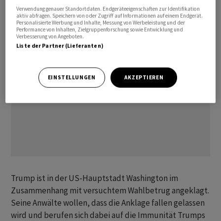
Hexenjagd».
Verwendung genauer Standortdaten. Endgeräteeigenschaften zur Identifikation
aktiv abfragen. Speichern von oder Zugriff auf Informationen auf einem Endgerät.
Personalisierte Werbung und Inhalte, Messung von Werbeleistung und der
Performance von Inhalten, Zielgruppenforschung sowie Entwicklung und
Verbesserung von Angeboten.
Liste der Partner (Lieferanten)
EINSTELLUNGEN
AKZEPTIEREN
Trump ist in der US-Hauptstadt Washington im
Zusammenhang mit versuchtem Wahlbetrug angeklagt.
Seine Anwälte wollen, dass die Anklage fallen gelassen
wird und berufen sich dabei auf die Immunität Trumps