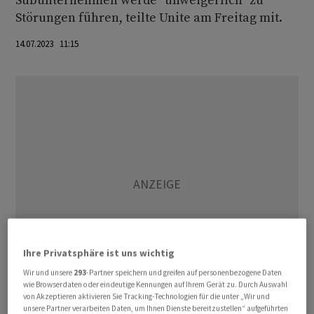
Subunternehmen werde "unweigerlich" zu
Störungen führen, teilte Unite am Freitag mit.
14.07.2023 11:15
Ihre Privatsphäre ist uns wichtig
Wir und unsere
293
-Partner speichern und greifen auf personenbezogene Daten
wie Browserdaten oder eindeutige Kennungen auf Ihrem Gerät zu. Durch Auswahl
von Akzeptieren aktivieren Sie Tracking-Technologien für die unter „Wir und
unsere Partner verarbeiten Daten, um Ihnen Dienste bereitzustellen“ aufgeführten
"Unsere Mitglieder am Flughafen Gatwick übernehmen