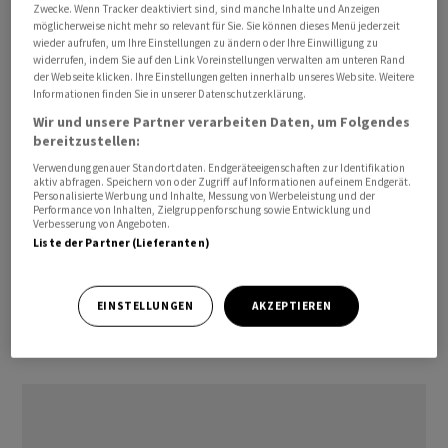
Zwecke. Wenn Tracker deaktiviert sind, sind manche Inhalte und Anzeigen
unglaublich anspruchsvolle Aufgaben und sind für die
möglicherweise nicht mehr so relevant für Sie. Sie können dieses Menü jederzeit
wieder aufrufen, um Ihre Einstellungen zu ändern oder Ihre Einwilligung zu
Aufrechterhaltung des Flughafens und der
widerrufen, indem Sie auf den Link Voreinstellungen verwalten am unteren Rand
Fluggesellschaften unerlässlich", sagte
der Webseite klicken. Ihre Einstellungen gelten innerhalb unseres Website. Weitere
Informationen finden Sie in unserer Datenschutzerklärung.
Gewerkschaftschefin Sharon Graham. "Doch ihre
Arbeitgeber halten es für akzeptabel, ihnen einen
Wir und unsere Partner verarbeiten Daten, um Folgendes
bereitzustellen:
Hungerlohn zu zahlen."
Verwendung genauer Standortdaten. Endgeräteeigenschaften zur Identifikation
aktiv abfragen. Speichern von oder Zugriff auf Informationen auf einem Endgerät.
Erst vor kurzem hatte die britische Billigfluglinie
Personalisierte Werbung und Inhalte, Messung von Werbeleistung und der
Performance von Inhalten, Zielgruppenforschung sowie Entwicklung und
Easyjet mitgeteilt, dass sie wegen Auflagen durch die
Verbesserung von Angeboten.
Liste der Partner (Lieferanten)
Luftraumüberwachung im Sommer insgesamt 1700
Flüge von und nach Gatwick streicht. Der Airport südlich
der britischen Hauptstadt gilt als verkehrsreichster
EINSTELLUNGEN
AKZEPTIEREN
Flughafen mit nur einer Start- und Landebahn der
Welt./bvi/DP/men