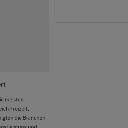
ert
ie meisten
ich Freizeit,
folgten die Branchen
enstleistung und