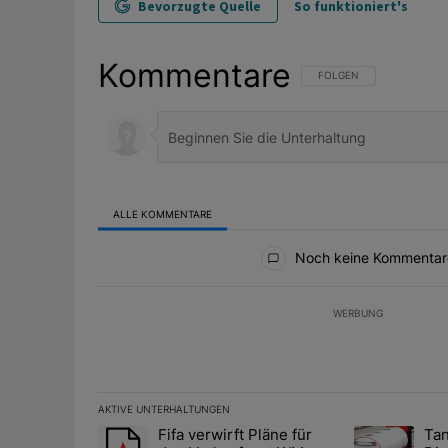
Bevorzugte Quelle
So funktioniert's
Kommentare
FOLGE DIESER UNTERHAL
FOLGEN
ALLE KOMMENTARE
Alle Kommentare
Noch keine Kommentar
WERBUNG
AKTIVE UNTERHALTUNGEN
Das Folgende ist eine Liste der am meisten kommentier
Fifa verwirft Pläne für
Tan
Ein Trendartikel mit dem Titel "Fifa verwirft Pläne f
Ein Trendartik