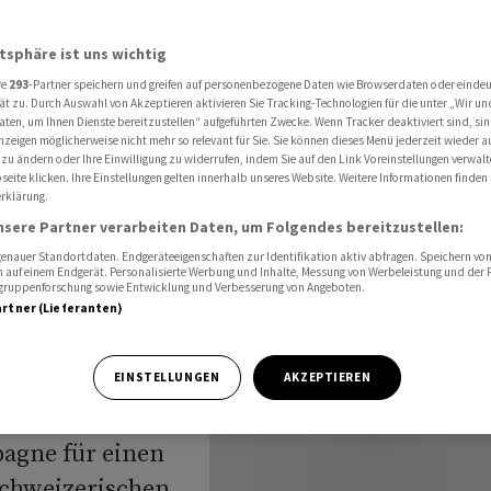
Schweiz auf Rekordniveau
atsphäre ist uns wichtig
re
293
-Partner speichern und greifen auf personenbezogene Daten wie Browserdaten oder einde
n
ät zu. Durch Auswahl von Akzeptieren aktivieren Sie Tracking-Technologien für die unter „Wir un
aten, um Ihnen Dienste bereitzustellen“ aufgeführten Zwecke. Wenn Tracker deaktiviert sind, s
nzeigen möglicherweise nicht mehr so relevant für Sie. Sie können dieses Menü jederzeit wieder a
n der
 zu ändern oder Ihre Einwilligung zu widerrufen, indem Sie auf den Link Voreinstellungen verwal
eite klicken. Ihre Einstellungen gelten innerhalb unseres Website. Weitere Informationen finden 
rklärung.
dniveau
nsere Partner verarbeiten Daten, um Folgendes bereitzustellen:
nauer Standortdaten. Endgeräteeigenschaften zur Identifikation aktiv abfragen. Speichern von 
 auf einem Endgerät. Personalisierte Werbung und Inhalte, Messung von Werbeleistung und der
elgruppenforschung sowie Entwicklung und Verbesserung von Angeboten.
artner (Lieferanten)
lautere Werbung
EINSTELLUNGEN
AKZEPTIEREN
cht. Wie schon
pagne für einen
 Schweizerischen