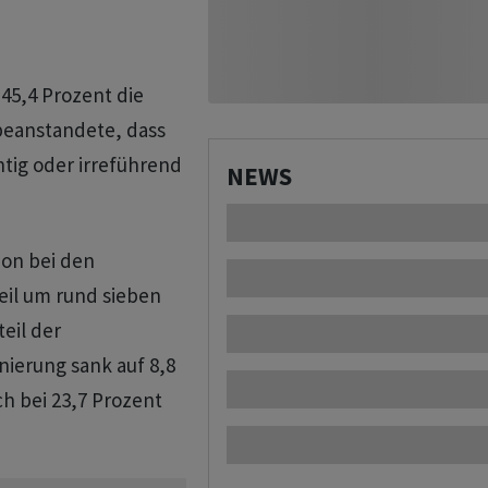
 45,4 Prozent die
beanstandete, dass
tig oder irreführend
NEWS
on bei den
il um rund sieben
eil der
ierung sank auf 8,8
ch bei 23,7 Prozent