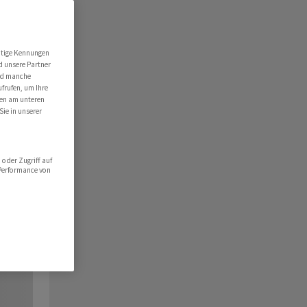
utige Kennungen
d unsere Partner
ind manche
ufrufen, um Ihre
ten am unteren
Sie in unserer
oder Zugriff auf
 Performance von