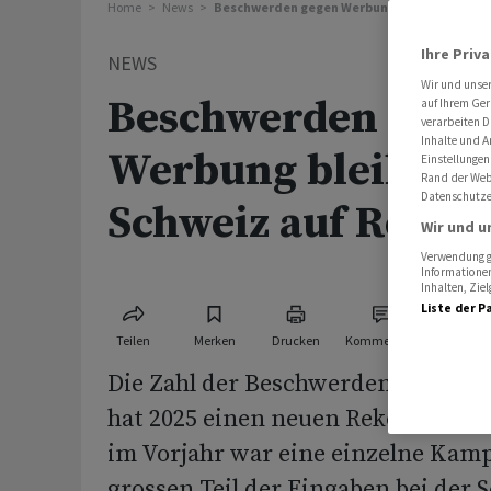
Home
News
Beschwerden gegen Werbung bleiben in der 
Ihre Priv
NEWS
Wir und unse
Beschwerden gege
auf Ihrem Ger
verarbeiten D
Inhalte und A
Werbung bleiben i
Einstellungen
Rand der Webs
Datenschutze
Schweiz auf Rekor
Wir und u
Verwendung ge
Informationen
Inhalten, Zi
Liste der P
Teilen
Merken
Drucken
Kommentare
Die Zahl der Beschwerden über un
hat 2025 einen neuen Rekord errei
im Vorjahr war eine einzelne Kam
grossen Teil der Eingaben bei der