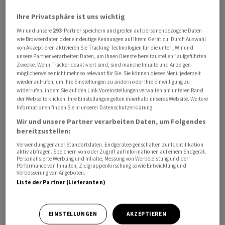
Übernahme nahezu unmöglich machen würde. Der
Ihre Privatsphäre ist uns wichtig
Betriebsrat kündigte an, Unternehmensgründer und
Wir und unsere
293
-Partner speichern und greifen auf personenbezogene Daten
Vorstand Ugur Sahin zur nächsten Verhandlungsrunde
wie Browserdaten oder eindeutige Kennungen auf Ihrem Gerät zu. Durch Auswahl
über die Rettung der Arbeitsplätze einzuladen. «Wir
von Akzeptieren aktivieren Sie Tracking-Technologien für die unter „Wir und
unsere Partner verarbeiten Daten, um Ihnen Dienste bereitzustellen“ aufgeführten
erwarten Fürsorge und Verantwortung von unserem
Zwecke. Wenn Tracker deaktiviert sind, sind manche Inhalte und Anzeigen
Vorstandsvorsitzenden statt Konfrontation und
möglicherweise nicht mehr so relevant für Sie. Sie können dieses Menü jederzeit
wieder aufrufen, um Ihre Einstellungen zu ändern oder Ihre Einwilligung zu
Ignoranz.»
widerrufen, indem Sie auf den Link Voreinstellungen verwalten am unteren Rand
der Webseite klicken. Ihre Einstellungen gelten innerhalb unseres Website. Weitere
Informationen finden Sie in unserer Datenschutzerklärung.
Fast 1.900 Arbeitsplätze betroffen
Wir und unsere Partner verarbeiten Daten, um Folgendes
bereitzustellen:
Das Management des Mainzer Unternehmens hatte vor
wenigen Tagen angekündigt, wegen einer zu geringen
Verwendung genauer Standortdaten. Endgeräteeigenschaften zur Identifikation
aktiv abfragen. Speichern von oder Zugriff auf Informationen auf einem Endgerät.
Auslastung, Überkapazitäten und Kosteneinsparungen
Personalisierte Werbung und Inhalte, Messung von Werbeleistung und der
Performance von Inhalten, Zielgruppenforschung sowie Entwicklung und
mehrere Produktionsstandorte zu schliessen. Betroffen
Verbesserung von Angeboten.
von den Plänen sind Werke in Idar-Oberstein, Marburg
Liste der Partner (Lieferanten)
und Singapur sowie Standorte des übernommenen
Konkurrenten Curevac . Insgesamt bis zu 1.860 Stellen
EINSTELLUNGEN
AKZEPTIEREN
können laut Unternehmen von den Massnahmen