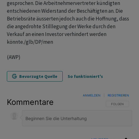
gesprochen. Die Arbeitnehmervertreter kündigten
entschiedenen Widerstand der Beschäftigten an. Die
Betriebsräte äusserten jedoch auch die Hoffnung, dass
die angedrohte Stilllegung der Werke durch den
Verkauf an einen Investor verhindert werden
könnte./glb/DP/men
(AWP)
Bevorzugte Quelle
So funktioniert's
ANMELDEN
|
REGISTRIEREN
Kommentare
FOLGE DIESER U
FOLGEN