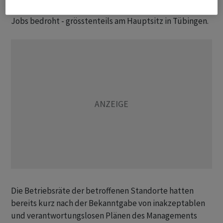
betroffen sein. Bei Curevac allein sind demnach rund 820
Jobs bedroht - grösstenteils am Hauptsitz in Tübingen.
Die Betriebsräte der betroffenen Standorte hatten
bereits kurz nach der Bekanntgabe von inakzeptablen
und verantwortungslosen Plänen des Managements