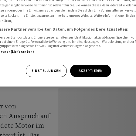
aten, um Ihnen Dienste bereitzustellen“ aufgeführten Zwecke. Wenn Tracker deaktiviert sind, s
m Dieselskandal
nzeigen möglicherweise nicht mehr so relevant für Sie. Sie können dieses Menü jederzeit wieder a
 zu ändern oder Ihre Einwilligung zu widerrufen, indem Sie auf den Link Voreinstellungen verwal
eite klicken. Ihre Einstellungen gelten innerhalb unseres Website. Weitere Informationen finden 
rklärung.
ung von
nsere Partner verarbeiten Daten, um Folgendes bereitzustellen:
nauer Standortdaten. Endgeräteeigenschaften zur Identifikation aktiv abfragen. Speichern von 
 auf einem Endgerät. Personalisierte Werbung und Inhalte, Messung von Werbeleistung und der
m
elgruppenforschung sowie Entwicklung und Verbesserung von Angeboten.
artner (Lieferanten)
EINSTELLUNGEN
AKZEPTIEREN
er von
nen Anspruch auf
ndete Motor im
baut ist. Das