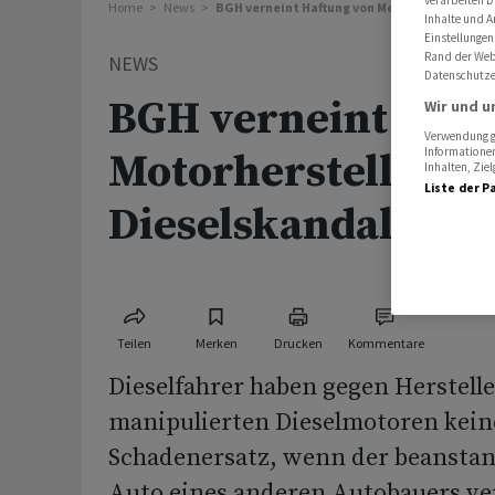
verarbeiten D
Home
News
BGH verneint Haftung von Motorhersteller i
Inhalte und A
Einstellungen
Rand der Webs
NEWS
Datenschutze
BGH verneint Haft
Wir und u
Verwendung ge
Informationen
Motorhersteller i
Inhalten, Zi
Liste der P
Dieselskandal
Teilen
Merken
Drucken
Kommentare
Dieselfahrer haben gegen Herstell
manipulierten Dieselmotoren kei
Schadenersatz, wenn der beansta
Auto eines anderen Autobauers ver