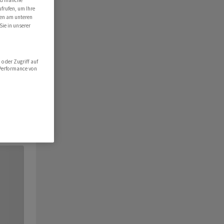
ind manche
ufrufen, um Ihre
ten am unteren
Sie in unserer
oder Zugriff auf
 Performance von