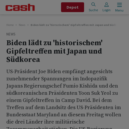
Depot
Suche
Login
Menu
Home
News
Biden lädt zu 'historischem' Gipfeltreffen mit Japan und Südkorea
NEWS
Biden lädt zu 'historischem'
Gipfeltreffen mit Japan und
Südkorea
US-Präsident Joe Biden empfängt angesichts
zunehmender Spannungen im Indopazifik
Japans Regierungschef Fumio Kishida und den
südkoreanischen Präsidenten Yoon Suk Yeol zu
einem Gipfeltreffen in Camp David. Bei dem
Treffen auf dem Landsitz des US-Präsidenten im
Bundesstaat Maryland an diesem Freitag wollen
die drei Länder ihre militärische