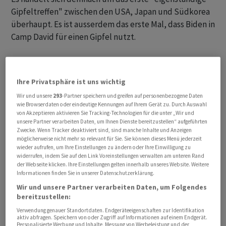
Gipfeltreffen" zwischen den USA, Japan und Südkorea
überhaupt. Es ist ausserdem das erste Mal, dass Biden in
Camp David für einen Gipfel nutzt.
Bei dem Treffen der drei Verbündeten dürfte es um
Nordkoreas wiederholte Raketenabschüsse sowie um
Ihre Privatsphäre ist uns wichtig
das wachsende Machtstreben Chinas in der Region
Wir und unsere
293
-Partner speichern und greifen auf personenbezogene Daten
gehen. Die Spannungen auf der koreanischen Halbinsel
wie Browserdaten oder eindeutige Kennungen auf Ihrem Gerät zu. Durch Auswahl
haben zuletzt wieder deutlich zugenommen. Die USA
von Akzeptieren aktivieren Sie Tracking-Technologien für die unter „Wir und
unsere Partner verarbeiten Daten, um Ihnen Dienste bereitzustellen“ aufgeführten
und andere Staaten sind auch besorgt über Chinas
Zwecke. Wenn Tracker deaktiviert sind, sind manche Inhalte und Anzeigen
Handelspraktiken und den chinesischen
möglicherweise nicht mehr so relevant für Sie. Sie können dieses Menü jederzeit
wieder aufrufen, um Ihre Einstellungen zu ändern oder Ihre Einwilligung zu
Expansionsdrang im Indopazifik. Mit Indopazifik ist eine
widerrufen, indem Sie auf den Link Voreinstellungen verwalten am unteren Rand
Region vom Indischen bis zum Pazifischen Ozean
der Webseite klicken. Ihre Einstellungen gelten innerhalb unseres Website. Weitere
gemeint.
Informationen finden Sie in unserer Datenschutzerklärung.
Wir und unsere Partner verarbeiten Daten, um Folgendes
bereitzustellen:
"Dieses historische Treffen beweist, wie wichtig diese
Beziehung nicht nur für unser Land, sondern auch für
Verwendung genauer Standortdaten. Endgeräteeigenschaften zur Identifikation
aktiv abfragen. Speichern von oder Zugriff auf Informationen auf einem Endgerät.
die internationale Sicherheit ist", sagte Pentagon-
Personalisierte Werbung und Inhalte, Messung von Werbeleistung und der