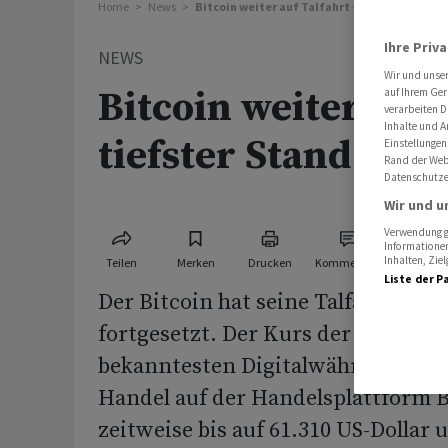
Home
News
Bitcoin weiter auf Talfahrt - tiefster Stand 
Ihre Priv
NEWS
Wir und unse
Bitcoin weiter auf 
auf Ihrem Ger
verarbeiten D
Inhalte und A
tiefster Stand seit
Einstellungen
Rand der Webs
Datenschutze
Wir und u
Verwendung ge
Informationen
Inhalten, Zi
Teilen
Merken
Drucken
Kommentare
Liste der P
Der Bitcoin hat seine Talfahrt am
fortgesetzt. Der Kurs der ältesten
bekanntesten Digitalwährung ruts
Handel auf der Handelsplattform 
zeitweise bis auf 61.310 US-Dollar 