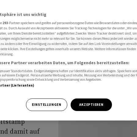
seit Februar
atsphäre ist uns wichtig
re
293
-Partner speichern und greifen auf personenbezogene Daten wie Browserdaten oder einde
Talfahrt -
ät zu. Durch Auswahl von Akzeptieren aktivieren Sie Tracking-Technologien für die unter „Wir un
aten, um Ihnen Dienste bereitzustellen“ aufgeführten Zwecke. Wenn Tracker deaktiviert sind, s
nzeigen möglicherweise nicht mehr so relevant für Sie. Sie können dieses Menü jederzeit wieder a
 Februar
 zu ändern oder Ihre Einwilligung zu widerrufen, indem Sie auf den Link Voreinstellungen verwal
eite klicken. Ihre Einstellungen gelten innerhalb unseres Website. Weitere Informationen finden 
rklärung.
nsere Partner verarbeiten Daten, um Folgendes bereitzustellen:
nauer Standortdaten. Endgeräteeigenschaften zur Identifikation aktiv abfragen. Speichern von 
 auf einem Endgerät. Personalisierte Werbung und Inhalte, Messung von Werbeleistung und der
elgruppenforschung sowie Entwicklung und Verbesserung von Angeboten.
artner (Lieferanten)
 Donnerstag
 und
EINSTELLUNGEN
AKZEPTIEREN
chte im frühen
Bitstamp
und damit auf