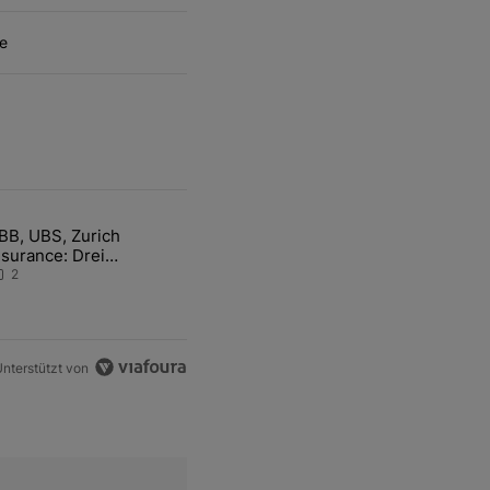
e
ten Artikel der letzten 7 days.
BB, UBS, Zurich
hfrage der Zentralbanken könnte Goldpreis weiter belasten" mit 5 ko
ikel mit dem Titel "ABB, UBS, Zurich Insurance: Drei Schweizer Akti
nsurance: Drei
chweizer Aktien auf der
2
angen Suche nach dem
llzeithoch
nterstützt von