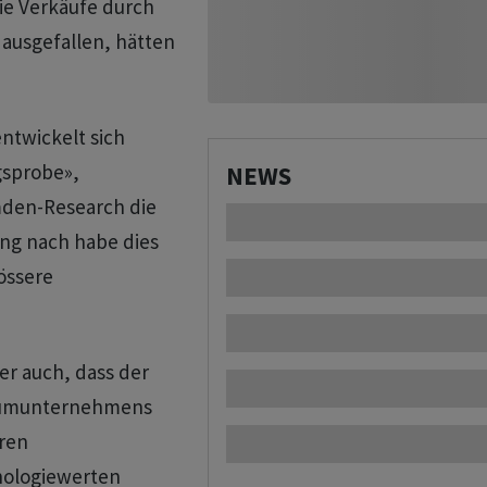
Die Verkäufe durch
 ausgefallen, hätten
ntwickelt sich
gsprobe»,
NEWS
den-Research die
ung nach habe dies
rössere
r auch, dass der
raumunternehmens
ren
nologiewerten