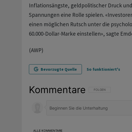
Inflationsängste, geldpolitischer Druck un
Spannungen eine Rolle spielen. «Investoren
einen möglichen Rutsch unter die psycholo
60.000-Dollar-Marke einstellen», sagte Emde
(AWP)
Bevorzugte Quelle
So funktioniert's
Kommentare
FOLGE DIESER UNTERHAL
FOLGEN
ALLE KOMMENTARE