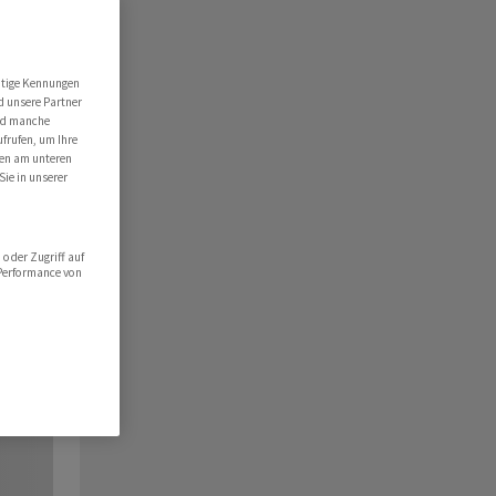
utige Kennungen
d unsere Partner
ind manche
ufrufen, um Ihre
ten am unteren
Sie in unserer
oder Zugriff auf
 Performance von