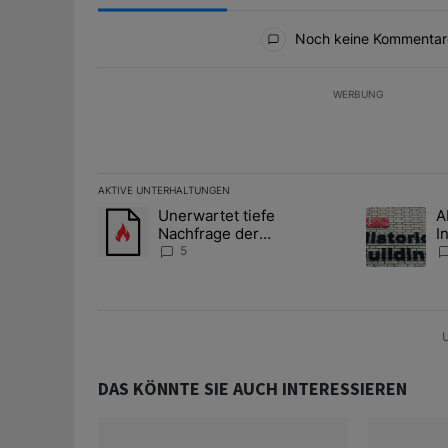
Alle Kommentare
Noch keine Kommentar
WERBUNG
AKTIVE UNTERHALTUNGEN
Das Folgende ist eine Liste der am meisten kommentier
Unerwartet tiefe
A
Ein Trendartikel mit dem Titel "Unerwartet tiefe Nac
Ein Trendart
Nachfrage der
I
Zentralbanken könnte
S
5
Goldpreis weiter belasten
l
A
U
DAS KÖNNTE SIE AUCH INTERESSIEREN