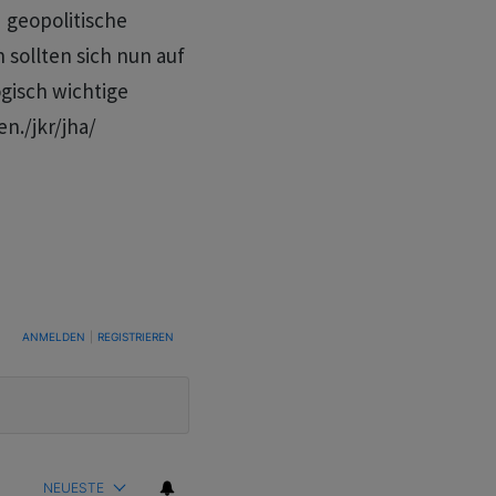
d geopolitische
 sollten sich nun auf
gisch wichtige
n./jkr/jha/
TUNG, UM BENACHRICHTIGT ZU WERDEN, WENN NEUE KOMMENTARE VERÖFFENTLICHT WE
ANMELDEN
|
REGISTRIEREN
NEUESTE