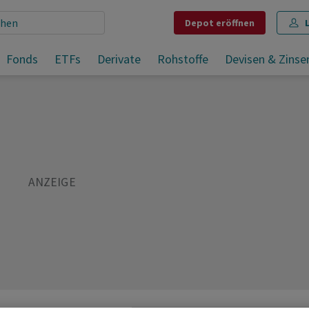
Depot
eröffnen
Bitcoin weiter auf Talfahrt - tiefster Stand seit Februar
Fonds
ETFs
Derivate
Rohstoffe
Devisen & Zinse
Teilen
Merken
Drucken
Kommentare