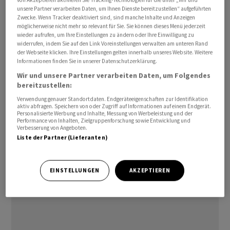
von Akzeptieren aktivieren Sie Tracking-Technologien für die unter „Wir und
Dies entspreche dem durchschnittlichen
unsere Partner verarbeiten Daten, um Ihnen Dienste bereitzustellen“ aufgeführten
Zwecke. Wenn Tracker deaktiviert sind, sind manche Inhalte und Anzeigen
Jahresverbrauch von rund 650'000
möglicherweise nicht mehr so relevant für Sie. Sie können dieses Menü jederzeit
Vierpersonenhaushalten. Der Block 1 in Beznau nahm
wieder aufrufen, um Ihre Einstellungen zu ändern oder Ihre Einwilligung zu
widerrufen, indem Sie auf den Link Voreinstellungen verwalten am unteren Rand
seinen kommerziellen Betrieb 1969 auf und ist damit
der Webseite klicken. Ihre Einstellungen gelten innerhalb unseres Website. Weitere
das älteste AKW der Schweiz.
Informationen finden Sie in unserer Datenschutzerklärung.
Wir und unsere Partner verarbeiten Daten, um Folgendes
(AWP)
bereitzustellen:
Verwendung genauer Standortdaten. Endgeräteeigenschaften zur Identifikation
aktiv abfragen. Speichern von oder Zugriff auf Informationen auf einem Endgerät.
Personalisierte Werbung und Inhalte, Messung von Werbeleistung und der
Performance von Inhalten, Zielgruppenforschung sowie Entwicklung und
Verbesserung von Angeboten.
Liste der Partner (Lieferanten)
EINSTELLUNGEN
AKZEPTIEREN