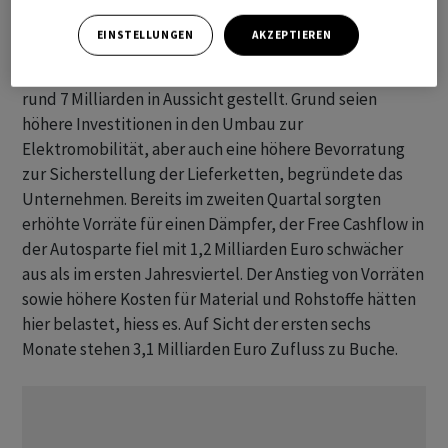
im Autogeschäft einen freien Mittelzufluss von
EINSTELLUNGEN
AKZEPTIEREN
mindestens 6 Milliarden Euro an. Ex-Finanzchef Nicolas
Peter hatte nach den Zahlen zum ersten Quartal noch
rund 7 Milliarden in Aussicht gestellt. Grund seien
höhere Investitionen in den Umbau zur
Elektromobilität, aber auch eine höhere Bevorratung
zur Sicherstellung der Lieferketten, begründete das
Unternehmen. Bereits im zweiten Quartal sorgten
erhöhte Vorräte für einen Dämpfer, der Free Cashflow in
der Autosparte fiel mit 1,2 Milliarden Euro schwächer
aus als im ersten Jahresviertel. Der Anstieg von Vorräten
sowie höhere Kosten für Material und Rohstoffe hätten
hier belastet, hiess es. Auf Sicht der ersten sechs
Monate stehen 3,1 Milliarden Euro Zufluss zu Buche.