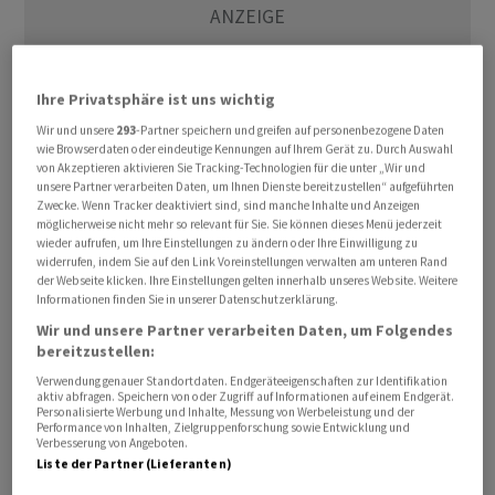
Ihre Privatsphäre ist uns wichtig
Wir und unsere
293
-Partner speichern und greifen auf personenbezogene Daten
wie Browserdaten oder eindeutige Kennungen auf Ihrem Gerät zu. Durch Auswahl
von Akzeptieren aktivieren Sie Tracking-Technologien für die unter „Wir und
unsere Partner verarbeiten Daten, um Ihnen Dienste bereitzustellen“ aufgeführten
Zwecke. Wenn Tracker deaktiviert sind, sind manche Inhalte und Anzeigen
Das im Dax notierte Stammpapier verlor am Indexende
möglicherweise nicht mehr so relevant für Sie. Sie können dieses Menü jederzeit
4,2 Prozent auf 106,24 Euro und rutschte damit auf den
wieder aufrufen, um Ihre Einstellungen zu ändern oder Ihre Einwilligung zu
widerrufen, indem Sie auf den Link Voreinstellungen verwalten am unteren Rand
Stand von Anfang Juni. Investoren sind beim
der Webseite klicken. Ihre Einstellungen gelten innerhalb unseres Website. Weitere
Barmittelzufluss, dem sogenannten Free Cashflow,
Informationen finden Sie in unserer Datenschutzerklärung.
besonders empfindlich, weil weniger Geld in der Kasse
Wir und unsere Partner verarbeiten Daten, um Folgendes
bereitzustellen:
auch weniger Dividende bedeuten kann. Im bisherigen
Jahr sind die Aktien von BMW allerdings auch gut
Verwendung genauer Standortdaten. Endgeräteeigenschaften zur Identifikation
aktiv abfragen. Speichern von oder Zugriff auf Informationen auf einem Endgerät.
gelaufen, mit einem Plus von zuletzt noch gut 27
Personalisierte Werbung und Inhalte, Messung von Werbeleistung und der
Performance von Inhalten, Zielgruppenforschung sowie Entwicklung und
Prozent.
Verbesserung von Angeboten.
Liste der Partner (Lieferanten)
Der neue BMW-Finanzvorstand Walter Mertl peilt nun