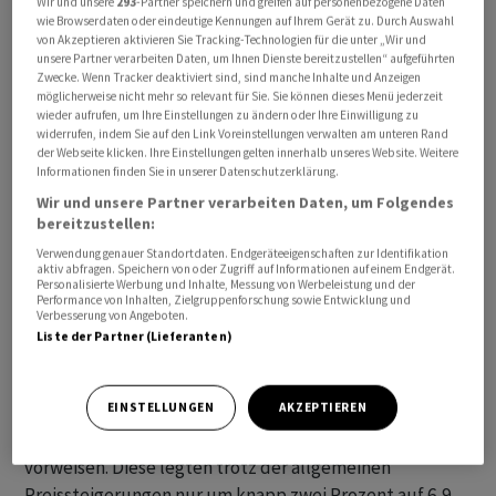
Wir und unsere
293
-Partner speichern und greifen auf personenbezogene Daten
wie Browserdaten oder eindeutige Kennungen auf Ihrem Gerät zu. Durch Auswahl
von Akzeptieren aktivieren Sie Tracking-Technologien für die unter „Wir und
An der Börse kamen die Neuigkeiten gut an. Experten
unsere Partner verarbeiten Daten, um Ihnen Dienste bereitzustellen“ aufgeführten
lobten die Kostenkontrolle. Die im Eurozonen-Leitindex
Zwecke. Wenn Tracker deaktiviert sind, sind manche Inhalte und Anzeigen
möglicherweise nicht mehr so relevant für Sie. Sie können dieses Menü jederzeit
EuroStoxx 50 notierte Aktie legte in der Spitze bis mehr
wieder aufrufen, um Ihre Einstellungen zu ändern oder Ihre Einwilligung zu
als vier Prozent zu. Zuletzt zog der Kurs noch um
widerrufen, indem Sie auf den Link Voreinstellungen verwalten am unteren Rand
der Webseite klicken. Ihre Einstellungen gelten innerhalb unseres Website. Weitere
zweieinhalb Prozent auf 59,50 Euro an. Damit setzen die
Informationen finden Sie in unserer Datenschutzerklärung.
Papiere ihre jüngste Erholung fort. Seit dem Jahrestief
Wir und unsere Partner verarbeiten Daten, um Folgendes
Mitte März stieg der Kurs um 27 Prozent an. Mit einem
bereitzustellen:
Börsenwert von knapp 74 Milliarden Euro ist BNP
Verwendung genauer Standortdaten. Endgeräteeigenschaften zur Identifikation
aktiv abfragen. Speichern von oder Zugriff auf Informationen auf einem Endgerät.
Paribas die wertvollste Bank der Eurozone.
Personalisierte Werbung und Inhalte, Messung von Werbeleistung und der
Performance von Inhalten, Zielgruppenforschung sowie Entwicklung und
Verbesserung von Angeboten.
Probleme bereitete das Segment mit dem
Liste der Partner (Lieferanten)
Anleihegeschäft. Hier brachen die Einnahmen um fast
ein Fünftel auf 1,13 Milliarden Euro ein. Im Aktienbereich
EINSTELLUNGEN
AKZEPTIEREN
gingen die Erträge um drei Prozent auf 787 Millionen
Euro zurück. Erfolge konnte Bonnafe bei den Kosten
vorweisen. Diese legten trotz der allgemeinen
Preissteigerungen nur um knapp zwei Prozent auf 6,9