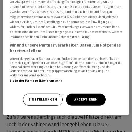
von Akzeptieren aktivieren Sie Tracking-Technologien für die unter „Wir und
Max-Flugzeugen an. Aus der Boeing-Mitteilung ergibt
unsere Partner verarbeiten Daten, um Ihnen Dienste bereitzustellen“ aufgeführten
Zwecke. Wenn Tracker deaktiviert sind, sind manche Inhalte und Anzeigen
sich jedoch, dass dies letztlich ein formeller Schritt war.
möglicherweise nicht mehr so relevant für Sie. Sie können dieses Menü jederzeit
Denn bereits geprüfte Maschinen müssen nicht noch
wieder aufrufen, um Ihre Einstellungen zu ändern oder Ihre Einwilligung zu
widerrufen, indem Sie auf den Link Voreinstellungen verwalten am unteren Rand
einmal untersucht werden. Der FAA zufolge fand Boeing
der Webseite klicken. Ihre Einstellungen gelten innerhalb unseres Website. Weitere
auch eine nicht ausreichend festgeschraubte Mutter an
Informationen finden Sie in unserer Datenschutzerklärung.
einem Flugzeug auf seinen Produktionslinien. Die
Wir und unsere Partner verarbeiten Daten, um Folgendes
Behörde betonte, dass das Fehlen der Mutter die
bereitzustellen:
Funktionsfähigkeit des Flugzeugs unter bestimmten
Verwendung genauer Standortdaten. Endgeräteeigenschaften zur Identifikation
aktiv abfragen. Speichern von oder Zugriff auf Informationen auf einem Endgerät.
Umständen beeinträchtigen könne.
Personalisierte Werbung und Inhalte, Messung von Werbeleistung und der
Performance von Inhalten, Zielgruppenforschung sowie Entwicklung und
Verbesserung von Angeboten.
Qualitätskontrollen und Befestigungselemente bei
Liste der Partner (Lieferanten)
Boeing sind ein grosses Thema, seit bei einer fast neuen
737-9 Max Anfang Januar im Flug ein Rumpfteil
EINSTELLUNGEN
AKZEPTIEREN
herausriss. Die mehr als 170 Menschen an Bord kamen
mit dem Schrecken davon. Durch einen glücklichen
Zufall waren allerdings auch die zwei Plätze direkt am
Loch in der Kabinenwand leer geblieben. Die US-
Untersuchungsbehörde NTSB kam diese Woche zu dem