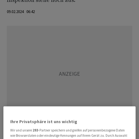
Inspektion stehe noch aus.
09.02.2024 06:42
Ihre Privatsphäre ist uns wichtig
Die US-Luftfahrtbehörde ordnete am Donnerstag
Wir und unsere
293
-Partner speichern und greifen auf personenbezogene Daten
wie Browserdaten oder eindeutige Kennungen auf Ihrem Gerät zu. Durch Auswahl
offiziell Inspektionen an dem Befestigungsteil von 737-