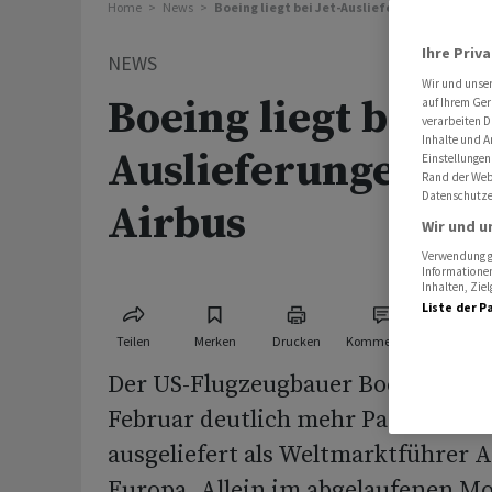
Home
News
Boeing liegt bei Jet-Auslieferungen deutlich
Ihre Priv
NEWS
Wir und unse
Boeing liegt bei Jet
auf Ihrem Ger
verarbeiten D
Inhalte und A
Auslieferungen deu
Einstellungen
Rand der Webs
Datenschutze
Airbus
Wir und u
Verwendung ge
Informationen
Inhalten, Zi
Liste der P
Teilen
Merken
Drucken
Kommentare
Der US-Flugzeugbauer Boeing hat 
Februar deutlich mehr Passagier- 
ausgeliefert als Weltmarktführer A
Europa. Allein im abgelaufenen M