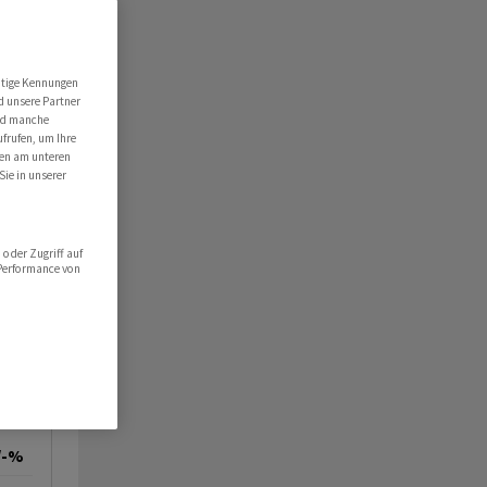
utige Kennungen
d unsere Partner
ind manche
ufrufen, um Ihre
ten am unteren
Sie in unserer
oder Zugriff auf
 Performance von
/-%