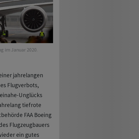
ug im Januar 2020.
einer jahrelangen
nes Flugverbots,
Beinahe-Unglücks
ahrelang tiefrote
rtbehörde FAA Boeing
n des Flugzeugbauers
wieder ein gutes