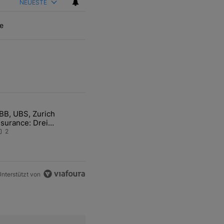
NEUESTE
e
ten Artikel der letzten 7 days.
BB, UBS, Zurich
hfrage der Zentralbanken könnte Goldpreis weiter belasten" mit 5 ko
ikel mit dem Titel "ABB, UBS, Zurich Insurance: Drei Schweizer Akti
nsurance: Drei
chweizer Aktien auf der
2
angen Suche nach dem
llzeithoch
nterstützt von