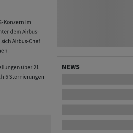
US-Konzern im
nter dem Airbus-
 sich Airbus-Chef
men.
NEWS
ellungen über 21
ch 6 Stornierungen