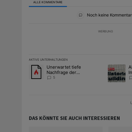
ALLE KOMMENTARE
Alle Kommentare
Noch keine Kommentar
WERBUNG
AKTIVE UNTERHALTUNGEN
Das Folgende ist eine Liste der am meisten kommentier
Unerwartet tiefe
A
Ein Trendartikel mit dem Titel "Unerwartet tiefe Nac
Ein Trendart
Nachfrage der
I
Zentralbanken könnte
S
5
Goldpreis weiter belasten
l
A
U
DAS KÖNNTE SIE AUCH INTERESSIEREN