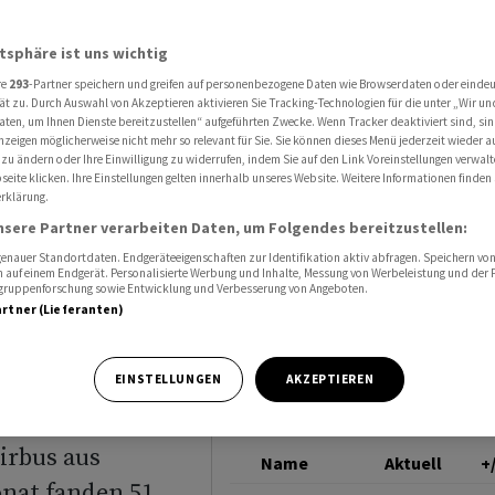
 vor Airbus
BOEING
atsphäre ist uns wichtig
re
293
-Partner speichern und greifen auf personenbezogene Daten wie Browserdaten oder einde
-
ät zu. Durch Auswahl von Akzeptieren aktivieren Sie Tracking-Technologien für die unter „Wir un
aten, um Ihnen Dienste bereitzustellen“ aufgeführten Zwecke. Wenn Tracker deaktiviert sind, s
nzeigen möglicherweise nicht mehr so relevant für Sie. Sie können dieses Menü jederzeit wieder a
tlich vor
 zu ändern oder Ihre Einwilligung zu widerrufen, indem Sie auf den Link Voreinstellungen verwal
eite klicken. Ihre Einstellungen gelten innerhalb unseres Website. Weitere Informationen finden 
rklärung.
nsere Partner verarbeiten Daten, um Folgendes bereitzustellen:
nauer Standortdaten. Endgeräteeigenschaften zur Identifikation aktiv abfragen. Speichern von 
 auf einem Endgerät. Personalisierte Werbung und Inhalte, Messung von Werbeleistung und der
elgruppenforschung sowie Entwicklung und Verbesserung von Angeboten.
artner (Lieferanten)
EINSTELLUNGEN
AKZEPTIEREN
im Januar und
und Frachtjets
irbus aus
Name
Aktuell
+
onat fanden 51