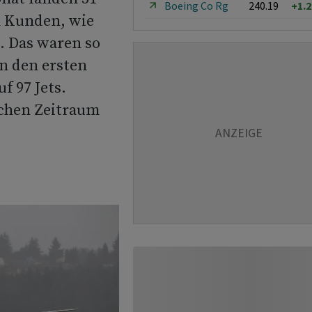
Boeing Co Rg
240.19
+1.
 Kunden, wie
. Das waren so
In den ersten
 97 Jets.
ichen Zeitraum