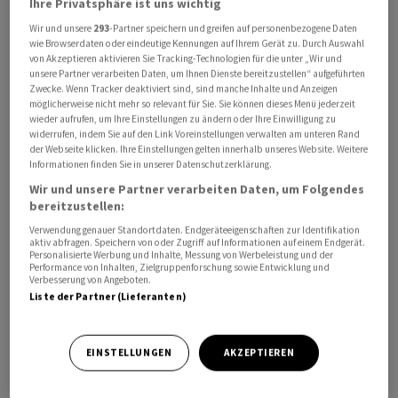
Ihre Privatsphäre ist uns wichtig
Wir und unsere
293
-Partner speichern und greifen auf personenbezogene Daten
wie Browserdaten oder eindeutige Kennungen auf Ihrem Gerät zu. Durch Auswahl
von Akzeptieren aktivieren Sie Tracking-Technologien für die unter „Wir und
unsere Partner verarbeiten Daten, um Ihnen Dienste bereitzustellen“ aufgeführten
Videoaufnahmen zeigten nach dem Angriff dichte
Zwecke. Wenn Tracker deaktiviert sind, sind manche Inhalte und Anzeigen
möglicherweise nicht mehr so relevant für Sie. Sie können dieses Menü jederzeit
Rauchwolken über dem Gelände des Baumarkts. Das
wieder aufrufen, um Ihre Einstellungen zu ändern oder Ihre Einwilligung zu
russische Militär behauptete später, die ukrainischen
widerrufen, indem Sie auf den Link Voreinstellungen verwalten am unteren Rand
der Webseite klicken. Ihre Einstellungen gelten innerhalb unseres Website. Weitere
Streitkräfte hätten in dem Baumarkt ein Waffenlager
Informationen finden Sie in unserer Datenschutzerklärung.
versteckt. «In Charkiw wird die Taktik der menschlichen
Wir und unsere Partner verarbeiten Daten, um Folgendes
Schutzschilde angewendet - sie (die Ukrainer) haben
bereitzustellen:
ein Militärlager und einen Kommandoposten in einem
Verwendung genauer Standortdaten. Endgeräteeigenschaften zur Identifikation
Einkaufszentrum eingerichtet, was von unserem
aktiv abfragen. Speichern von oder Zugriff auf Informationen auf einem Endgerät.
Personalisierte Werbung und Inhalte, Messung von Werbeleistung und der
Geheimdienst entdeckt wurde», zitierte die
Performance von Inhalten, Zielgruppenforschung sowie Entwicklung und
Verbesserung von Angeboten.
Staatsagentur Tass einen namentlich nicht genannten
Liste der Partner (Lieferanten)
Vertreter der russischen Führung.
Selenskyj erneuerte in seinem Post den Ruf nach mehr
EINSTELLUNGEN
AKZEPTIEREN
Flugabwehrsystemen für sein Land. «Hätte die Ukraine
genügend Flugabwehrsysteme und moderne