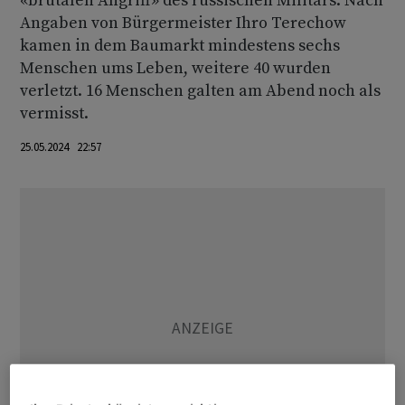
«brutalen Angriff» des russischen Militärs. Nach
Angaben von Bürgermeister Ihro Terechow
kamen in dem Baumarkt mindestens sechs
Menschen ums Leben, weitere 40 wurden
verletzt. 16 Menschen galten am Abend noch als
vermisst.
25.05.2024 22:57