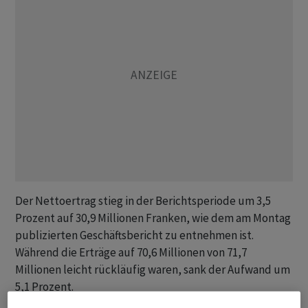
Der Nettoertrag stieg in der Berichtsperiode um 3,5
Prozent auf 30,9 Millionen Franken, wie dem am Montag
publizierten Geschäftsbericht zu entnehmen ist.
Während die Erträge auf 70,6 Millionen von 71,7
Millionen leicht rückläufig waren, sank der Aufwand um
5,1 Prozent.