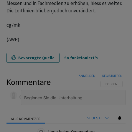
Messen und in Fachmedien zu erhöhen, hiess es weiter.
Die Leitlinien blieben jedoch unverändert.
cg/mk
(AWP)
Bevorzugte Quelle
So funktioniert's
ANMELDEN
|
REGISTRIEREN
Kommentare
FOLGE DIESER U
FOLGEN
NEUESTE
ALLE KOMMENTARE
Alle Kommentare
Noch keine Kommentare