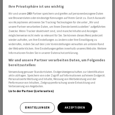
Vom höheren Erfolg sollen auch die Aktionäre
Ihre Privatsphäre ist uns wichtig
profitieren. So schlägt der Verwaltungsrat die
Wir und unsere
293
-Partner speichern und greifen auf personenbezogene Daten
Auszahlung einer um 7 Rappen höheren Dividende von
wie Browserdaten oder eindeutige Kennungen auf Ihrem Gerät zu. Durch Auswahl
von Akzeptieren aktivieren Sie Tracking-Technologien für die unter „Wir und
3,46 Franken vor. Wie in den Vorjahren können die
unsere Partner verarbeiten Daten, um Ihnen Dienste bereitzustellen“ aufgeführten
Aktionäre zwischen einer Auszahlung in bar oder in Form
Zwecke. Wenn Tracker deaktiviert sind, sind manche Inhalte und Anzeigen
möglicherweise nicht mehr so relevant für Sie. Sie können dieses Menü jederzeit
von neuen Aktien wählen.
wieder aufrufen, um Ihre Einstellungen zu ändern oder Ihre Einwilligung zu
widerrufen, indem Sie auf den Link Voreinstellungen verwalten am unteren Rand
Der Wert der direkt verwalteten Immobilien liege bei
der Webseite klicken. Ihre Einstellungen gelten innerhalb unseres Website. Weitere
Informationen finden Sie in unserer Datenschutzerklärung.
knapp 1,5 Milliarden Franken, was einem Plus von 4,7
Wir und unsere Partner verarbeiten Daten, um Folgendes
Prozent entspreche, hiess es. Das gesamte
bereitzustellen:
Nettofondsvermögen stieg um 2,4 Prozent auf 1,09
Verwendung genauer Standortdaten. Endgeräteeigenschaften zur Identifikation
Milliarden.
aktiv abfragen. Speichern von oder Zugriff auf Informationen auf einem Endgerät.
Personalisierte Werbung und Inhalte, Messung von Werbeleistung und der
Performance von Inhalten, Zielgruppenforschung sowie Entwicklung und
Verbesserung von Angeboten.
Per Ende März 2026 umfasste das Portfolio 96
Liste der Partner (Lieferanten)
Immobilien in 12 Kantonen. Besonders stark vertreten
ist der Fonds im Kanton Waadt mit 40 Prozent der
Immobilien, es folgen Genf und Neuenburg mit je 23
EINSTELLUNGEN
AKZEPTIEREN
Prozent. Der Anteil Wohnimmobilien liege bei zwei