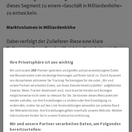
dieses Segment zu einem «Geschäft in Milliardenhöhe»
zu entwickeln.
Marktvolumen in Milliardenhöhe
Dabei verfolgt der Zulieferer-Riese eine klare
Rollenverteilung: Bosch will nicht selbst als Hersteller
humanoider Roboter auftreten, sondern als Partner das
Ihre Privatsphäre ist uns wichtig
«Gehirn und Nervensystem» für diese Systeme liefern.
Eine wichtige Rolle dabei spielen
Wir und unsere
293
-Partner speichern und greifen auf personenbezogene Daten
wie Browserdaten oder eindeutige Kennungen auf Ihrem Gerät zu. Durch Auswahl
mikroelektromechanische Systeme (MEMS-Sensoren).
von Akzeptieren aktivieren Sie Tracking-Technologien für die unter „Wir und
Mit diesen Sensoren, in denen Bosch bereits
unsere Partner verarbeiten Daten, um Ihnen Dienste bereitzustellen“ aufgeführten
Zwecke. Wenn Tracker deaktiviert sind, sind manche Inhalte und Anzeigen
Weltmarktführer ist, bekommen Roboter einen feinen
möglicherweise nicht mehr so relevant für Sie. Sie können dieses Menü jederzeit
Tastsinn, um etwa ein empfindliches Glas von einem
wieder aufrufen, um Ihre Einstellungen zu ändern oder Ihre Einwilligung zu
widerrufen, indem Sie auf den Link Voreinstellungen verwalten am unteren Rand
robusten Gegenstand zu unterscheiden. Es ist ein
der Webseite klicken. Ihre Einstellungen gelten innerhalb unseres Website. Weitere
höchst lukrativer Markt: Schätzungen zufolge soll das
Informationen finden Sie in unserer Datenschutzerklärung.
Marktvolumen für MEMS-Sensoren bis 2030 auf über
Wir und unsere Partner verarbeiten Daten, um Folgendes
19,2 Milliarden US-Dollar anwachsen.
bereitzustellen: