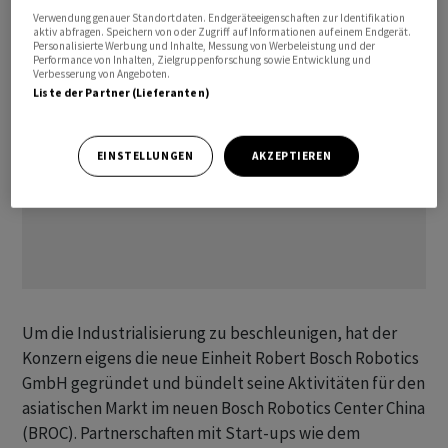
Verwendung genauer Standortdaten. Endgeräteeigenschaften zur Identifikation
aktiv abfragen. Speichern von oder Zugriff auf Informationen auf einem Endgerät.
Personalisierte Werbung und Inhalte, Messung von Werbeleistung und der
Performance von Inhalten, Zielgruppenforschung sowie Entwicklung und
Verbesserung von Angeboten.
Liste der Partner (Lieferanten)
EINSTELLUNGEN
AKZEPTIEREN
Um die Industrialisierung zu beschleunigen, hat der
Konzern eigens die neue Einheit Robert Bosch Robotics
GmbH gegründet und bündelt seine Aktivitäten für den
asiatischen Markt im neuen Bosch Robotics Center China
(BROC). Partnerschaften mit Start-ups wie dem