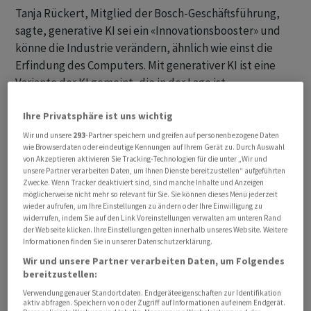
Tanja Rückert, Mitglied der Bosch-Geschäftsführung,
sagte, generative KI sei ein «Innovationsbooster» und
könne die Industrie verändern, ähnlich wie einst die
Erfindung des Computers. Mit generativer KI ist eine
Variante der KI gemeint, die in der Lage ist,
eigenständig neue Inhalte zu erschaffen, die kaum von
Ihre Privatsphäre ist uns wichtig
menschlichen Werken zu unterscheiden sind oder diese
sogar übertreffen. Generative KI kann mit menschlicher
Wir und unsere
293
-Partner speichern und greifen auf personenbezogene Daten
wie Browserdaten oder eindeutige Kennungen auf Ihrem Gerät zu. Durch Auswahl
Sprache bedient werden.
von Akzeptieren aktivieren Sie Tracking-Technologien für die unter „Wir und
unsere Partner verarbeiten Daten, um Ihnen Dienste bereitzustellen“ aufgeführten
Zwecke. Wenn Tracker deaktiviert sind, sind manche Inhalte und Anzeigen
KI im Auto könne dabei helfen, ähnlich wie ein
möglicherweise nicht mehr so relevant für Sie. Sie können dieses Menü jederzeit
erfahrener menschlicher Fahrer eine Verkehrssituation
wieder aufrufen, um Ihre Einstellungen zu ändern oder Ihre Einwilligung zu
widerrufen, indem Sie auf den Link Voreinstellungen verwalten am unteren Rand
durch Kontextwissen besser einzuschätzen, sagte
der Webseite klicken. Ihre Einstellungen gelten innerhalb unseres Website. Weitere
Rückert. Als Beispiel nannte sie eine Situation, bei dem
Informationen finden Sie in unserer Datenschutzerklärung.
ein Ball auf die Strasse rollt und die KI damit rechnet,
Wir und unsere Partner verarbeiten Daten, um Folgendes
dass vermutlich auch ein Kind auf die Strasse rennen
bereitzustellen:
könnte. «Eine gute KI kann den rollenden Ball aber auch
Verwendung genauer Standortdaten. Endgeräteeigenschaften zur Identifikation
aktiv abfragen. Speichern von oder Zugriff auf Informationen auf einem Endgerät.
von einem Szenario unterscheiden, bei dem nur eine