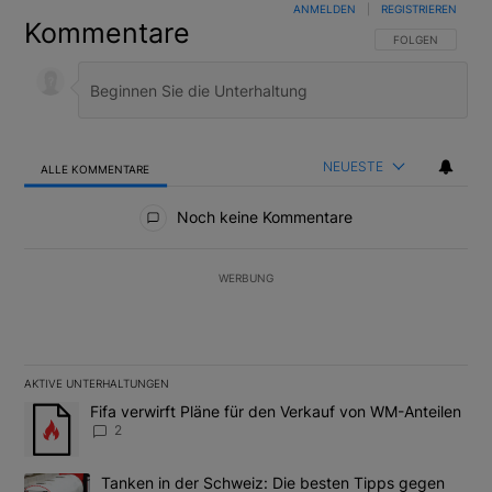
ANMELDEN
|
REGISTRIEREN
Kommentare
FOLGE DIESER U
FOLGEN
NEUESTE
ALLE KOMMENTARE
Alle Kommentare
Noch keine Kommentare
WERBUNG
AKTIVE UNTERHALTUNGEN
Das Folgende ist eine Liste der am meisten kommentierten Artikel
Ein Trendartikel mit dem Titel "Fifa verwirft Pläne für den Verk
Fifa verwirft Pläne für den Verkauf von WM-Anteilen
2
Ein Trendartikel mit dem Titel "Tanken in der Schweiz: Die best
Tanken in der Schweiz: Die besten Tipps gegen