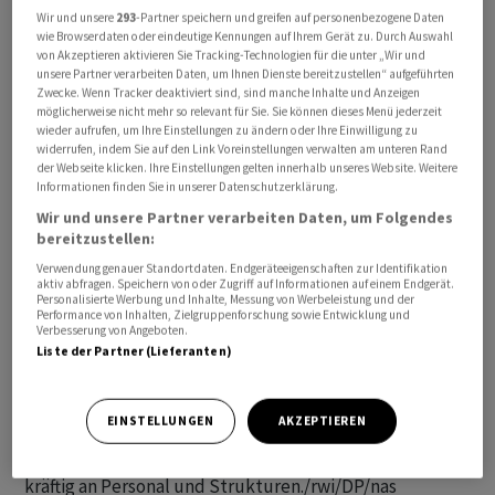
«die softwaregesteuerte Fertigung, medizinische
Wir und unsere
293
-Partner speichern und greifen auf personenbezogene Daten
wie Browserdaten oder eindeutige Kennungen auf Ihrem Gerät zu. Durch Auswahl
Fernüberwachung sowie die Abscheidung, Nutzung
von Akzeptieren aktivieren Sie Tracking-Technologien für die unter „Wir und
und Speicherung von Treibhausgasen». Weitere
unsere Partner verarbeiten Daten, um Ihnen Dienste bereitzustellen“ aufgeführten
Zwecke. Wenn Tracker deaktiviert sind, sind manche Inhalte und Anzeigen
Geschäftsfelder seien in den nächsten Jahren geplant.
möglicherweise nicht mehr so relevant für Sie. Sie können dieses Menü jederzeit
Ziel seien 20 erfolgreiche Start-ups bis 2030.
wieder aufrufen, um Ihre Einstellungen zu ändern oder Ihre Einwilligung zu
widerrufen, indem Sie auf den Link Voreinstellungen verwalten am unteren Rand
der Webseite klicken. Ihre Einstellungen gelten innerhalb unseres Website. Weitere
Rote Zahlen im vergangenen Jahr
Informationen finden Sie in unserer Datenschutzerklärung.
Wir und unsere Partner verarbeiten Daten, um Folgendes
Neue Geschäftsideen kann Bosch gut gebrauchen. Der
bereitzustellen:
weltweit grösste Autozulieferer war zuletzt hinter den
Verwendung genauer Standortdaten. Endgeräteeigenschaften zur Identifikation
aktiv abfragen. Speichern von oder Zugriff auf Informationen auf einem Endgerät.
eigenen Erwartungen geblieben und hatte 2025
Personalisierte Werbung und Inhalte, Messung von Werbeleistung und der
Performance von Inhalten, Zielgruppenforschung sowie Entwicklung und
erstmals seit der globalen Finanzkrise 2009 rote Zahlen
Verbesserung von Angeboten.
geschrieben. Wesentliche Gründe für den Einbruch
Liste der Partner (Lieferanten)
waren Kosten in Milliardenhöhe für einen Stellenabbau
sowie Steuerbelastungen. Nach eigenen Angaben ist
EINSTELLUNGEN
AKZEPTIEREN
Bosch in vielen Bereichen nicht mehr wettbewerbsfähig.
Um das Ruder herumzureissen, spart das Management
kräftig an Personal und Strukturen./rwi/DP/nas