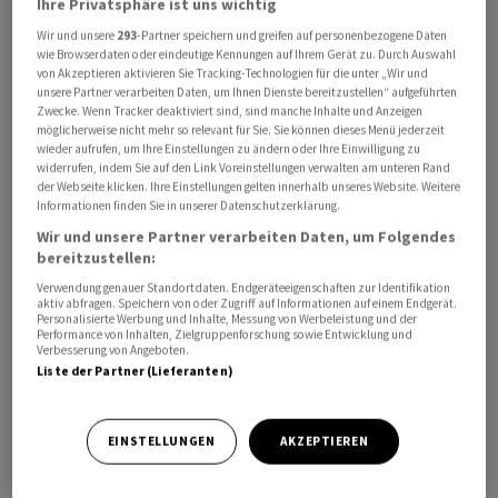
Ihre Privatsphäre ist uns wichtig
und Forschung (WBF) unterstützte das
Wir und unsere
293
-Partner speichern und greifen auf personenbezogene Daten
Aussendepartement die Kandidatur von Gass.
wie Browserdaten oder eindeutige Kennungen auf Ihrem Gerät zu. Durch Auswahl
von Akzeptieren aktivieren Sie Tracking-Technologien für die unter „Wir und
unsere Partner verarbeiten Daten, um Ihnen Dienste bereitzustellen“ aufgeführten
Gass muss als Vorsitzender auch den Dialog zwischen
Zwecke. Wenn Tracker deaktiviert sind, sind manche Inhalte und Anzeigen
möglicherweise nicht mehr so relevant für Sie. Sie können dieses Menü jederzeit
den Mitgliedstaaten führen und die Erarbeitung
wieder aufrufen, um Ihre Einstellungen zu ändern oder Ihre Einwilligung zu
gemeinsamer entwicklungspolitischer Standards und
widerrufen, indem Sie auf den Link Voreinstellungen verwalten am unteren Rand
der Webseite klicken. Ihre Einstellungen gelten innerhalb unseres Website. Weitere
Prioritäten vorantreiben. Gass wird seine Funktion
Informationen finden Sie in unserer Datenschutzerklärung.
Anfang 2027 in Paris für eine vierjährige Amtszeit
Wir und unsere Partner verarbeiten Daten, um Folgendes
antreten, wie es weiter hiess.
bereitzustellen:
Verwendung genauer Standortdaten. Endgeräteeigenschaften zur Identifikation
Angesichts geopolitischer Verschiebungen, wachsender
aktiv abfragen. Speichern von oder Zugriff auf Informationen auf einem Endgerät.
Personalisierte Werbung und Inhalte, Messung von Werbeleistung und der
Finanzierungsherausforderungen und einer zunehmend
Performance von Inhalten, Zielgruppenforschung sowie Entwicklung und
Verbesserung von Angeboten.
vielfältigen Geberlandschaft stehe die internationale
Liste der Partner (Lieferanten)
Entwicklungszusammenarbeit vor einem tiefgreifenden
Wandel, schrieb das EDA.
EINSTELLUNGEN
AKZEPTIEREN