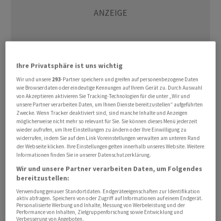
Ihre Privatsphäre ist uns wichtig
Wir und unsere
293
-Partner speichern und greifen auf personenbezogene Daten
wie Browserdaten oder eindeutige Kennungen auf Ihrem Gerät zu. Durch Auswahl
von Akzeptieren aktivieren Sie Tracking-Technologien für die unter „Wir und
Laut BMW wurde bei Produktkontrollen festgestellt,
unsere Partner verarbeiten Daten, um Ihnen Dienste bereitzustellen“ aufgeführten
Zwecke. Wenn Tracker deaktiviert sind, sind manche Inhalte und Anzeigen
dass nach einer hohen Anzahl von Starts erhöhter
möglicherweise nicht mehr so relevant für Sie. Sie können dieses Menü jederzeit
Verschleiss im Magnetschalter auftreten könne.
wieder aufrufen, um Ihre Einstellungen zu ändern oder Ihre Einwilligung zu
widerrufen, indem Sie auf den Link Voreinstellungen verwalten am unteren Rand
Dadurch könne das Auto schlechter, unter Umständen
der Webseite klicken. Ihre Einstellungen gelten innerhalb unseres Website. Weitere
auch gar nicht mehr gestartet werden. Zudem sei ein
Informationen finden Sie in unserer Datenschutzerklärung.
Kurzschluss nicht auszuschliessen, durch den es zu
Wir und unsere Partner verarbeiten Daten, um Folgendes
einer lokalen Überhitzung am Starter kommen könne.
bereitzustellen:
«Im ungünstigsten Fall führt dies zu einem
Verwendung genauer Standortdaten. Endgeräteeigenschaften zur Identifikation
aktiv abfragen. Speichern von oder Zugriff auf Informationen auf einem Endgerät.
Fahrzeugbrand während des Betriebs. In diesem Fall
Personalisierte Werbung und Inhalte, Messung von Werbeleistung und der
Performance von Inhalten, Zielgruppenforschung sowie Entwicklung und
kann während der Fahrt oder beim Verlassen des
Verbesserung von Angeboten.