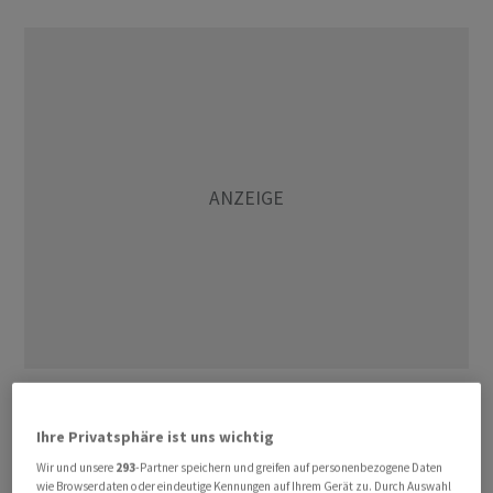
Fast elf Millionen Autos und rund 2,5 Millionen
Lastwagen haben 2025 laut Autobahnbetreiber Asfinag
Ihre Privatsphäre ist uns wichtig
die mautpflichtige Autobahn benutzt. Damit ist die
Wir und unsere
293
-Partner speichern und greifen auf personenbezogene Daten
Strecke die verkehrsreichste Nord-Süd-Verbindung der
wie Browserdaten oder eindeutige Kennungen auf Ihrem Gerät zu. Durch Auswahl