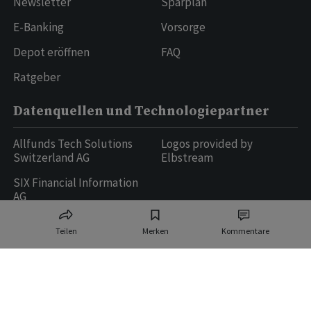
Newsletter
Sparplan
E-Banking
Vorsorge
Depot eröffnen
FAQ
Ratgeber
Datenquellen und Technologiepartner
Allfunds Tech Solutions
Logos provided by
Switzerland AG
Elbstream
SIX Financial Information
AG
Teilen
Merken
Kommentare
Ringier AG | Ringier Medien Schweiz
16
weitere Publikationen