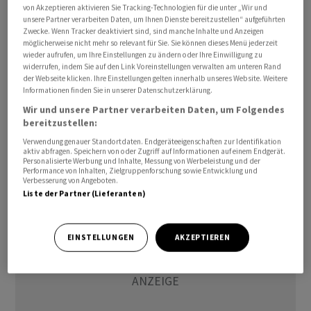
von Akzeptieren aktivieren Sie Tracking-Technologien für die unter „Wir und
Alpen.
unsere Partner verarbeiten Daten, um Ihnen Dienste bereitzustellen“ aufgeführten
Zwecke. Wenn Tracker deaktiviert sind, sind manche Inhalte und Anzeigen
Die Polizei hatte dazu aufgerufen, Tirol während der
möglicherweise nicht mehr so relevant für Sie. Sie können dieses Menü jederzeit
wieder aufrufen, um Ihre Einstellungen zu ändern oder Ihre Einwilligung zu
Sperre weiträumig zu umfahren. Damit soll ein
widerrufen, indem Sie auf den Link Voreinstellungen verwalten am unteren Rand
Verkehrschaos vermieden werden. In den Stunden vor
der Webseite klicken. Ihre Einstellungen gelten innerhalb unseres Website. Weitere
Informationen finden Sie in unserer Datenschutzerklärung.
der Sperre war der Verkehr praktisch problemlos über
Wir und unsere Partner verarbeiten Daten, um Folgendes
den Brenner und durch Tirol gerollt. Verkehrsexperten
bereitzustellen:
sprachen von einer überraschend ruhigen Verkehrslage.
Verwendung genauer Standortdaten. Endgeräteeigenschaften zur Identifikation
aktiv abfragen. Speichern von oder Zugriff auf Informationen auf einem Endgerät.
Personalisierte Werbung und Inhalte, Messung von Werbeleistung und der
(AWP)
Performance von Inhalten, Zielgruppenforschung sowie Entwicklung und
Verbesserung von Angeboten.
Liste der Partner (Lieferanten)
EINSTELLUNGEN
AKZEPTIEREN