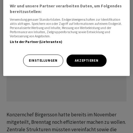
Reisten. Dazu zähle auch, diszipliniert in alle
Wir und unsere Partner verarbeiten Daten, um Folgendes
bereitzustellen:
Geschäftsbereiche zu investieren.
Verwendung genauer Standortdaten. Endgeräteeigenschaften zur Identifikation
aktiv abfragen. Speichern von oder Zugriff auf Informationen auf einem Endgerät.
Personalisierte Werbung und Inhalte, Messung von Werbeleistung und der
Performance von Inhalten, Zielgruppenforschung sowie Entwicklung und
Verbesserung von Angeboten.
Liste der Partner (Lieferanten)
EINSTELLUNGEN
AKZEPTIEREN
Konzernchef Birgersson hatte bereits im November
mitgeteilt, Brenntag noch effizienter machen zu wollen.
Zentrale Strukturen müssten vereinfacht sowie die