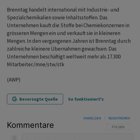
Brenntag handelt international mit Industrie- und
Spezialchemikalien sowie Inhaltsstoffen. Das
Unternehmen kauft die Stoffe bei Chemiekonzernen in
grösseren Mengen ein und verkauft sie in kleineren
Mengen. In den vergangenen Jahren ist Brenntag durch
zahlreiche kleinere Übernahmen gewachsen. Das
Unternehmen beschäftigt weltweit mehr als 17.300
Mitarbeiter./mne/stw/stk
(AWP)
Bevorzugte Quelle
So funktioniert's
ANMELDEN
|
REGISTRIEREN
Kommentare
FOLGE DIESER U
FOLGEN