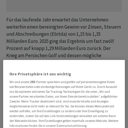
Für das laufende Jahr erwartet das Unternehmen
weiterhin einen bereinigten Gewinn vor Zinsen, Steuern
und Abschreibungen (Ebitda) von 1,15 bis 1,35
Milliarden Euro. 2025 ging das Ergebnis um fast zwölf
Prozent auf knapp 1,29 Milliarden Euro zurück. Der
Krieg am Persischen Golf und dessen mögliche
Auswirkungen sind in die Prognose noch nicht
eingerechnet. Die Folgen könnten noch nicht
Ihre Privatsphäre ist uns wichtig
zuverlässig abgeschätzt werden, hiess es.
Wir und unsere
293
-Partner speichern und greifen auf personenbezogene Daten
wie Browserdaten oder eindeutige Kennungen auf Ihrem Gerät zu. Durch Auswahl
Aufgrund der wirtschaftlichen Herausforderungen will
von Akzeptieren aktivieren Sie Tracking-Technologien für die unter „Wir und
unsere Partner verarbeiten Daten, um Ihnen Dienste bereitzustellen“ aufgeführten
Brenntag seinen Sparkurs noch einmal verschärfen und
Zwecke. Wenn Tracker deaktiviert sind, sind manche Inhalte und Anzeigen
bis 2027 zusätzliche 200 bis 250 Millionen Euro im
möglicherweise nicht mehr so relevant für Sie. Sie können dieses Menü jederzeit
wieder aufrufen, um Ihre Einstellungen zu ändern oder Ihre Einwilligung zu
Vergleich zu 2025 einsparen. Dabei habe das
widerrufen, indem Sie auf den Link Voreinstellungen verwalten am unteren Rand
Unternehmen vor allem die Verteilung von
der Webseite klicken. Ihre Einstellungen gelten innerhalb unseres Website. Weitere
Finanzmitteln im Blick, erläuterte Finanzchef Thomas
Informationen finden Sie in unserer Datenschutzerklärung.